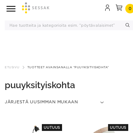
0
Siirry
sisältöön
ETUSIVU
TUOTTEET AVAINSANALLA “PUUYKSITYISKOHTA”
puuyksityiskohta
This
This
UUTUUS
UUTUUS
product
product