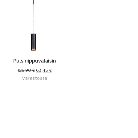
Puls riippuvalaisin
Original
Current
126,90
€
63,45
€
Varastossa
price
price
was:
is:
126,90 €.
63,45 €.