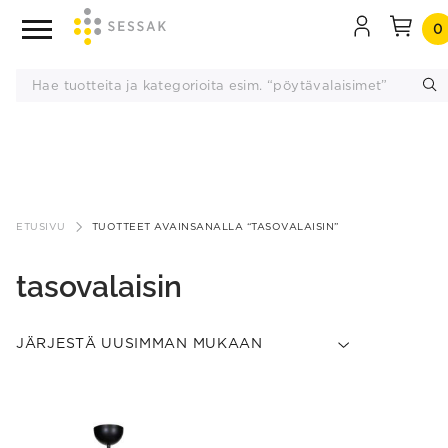
0
Siirry
sisältöön
ETUSIVU
TUOTTEET AVAINSANALLA “TASOVALAISIN”
tasovalaisin