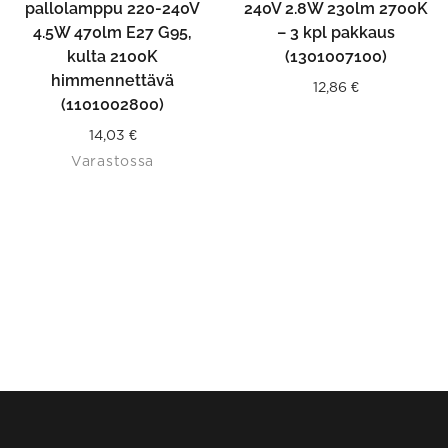
pallolamppu 220-240V
240V 2.8W 230lm 2700K
4.5W 470lm E27 G95,
– 3 kpl pakkaus
kulta 2100K
(1301007100)
himmennettävä
12,86
€
(1101002800)
14,03
€
Varastossa