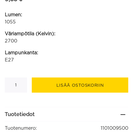
Lumen:
1055
Väriampötila (Kelvin):
2700
Lampunkanta:
E27
A60
suora
LISÄÄ OSTOSKORIIN
filamentti
220-
240V
8W
1055lm
2700K
Tuotetiedot
E27
himmennettävä
(1101009500)
Tuotenumero:
1101009500
määrä