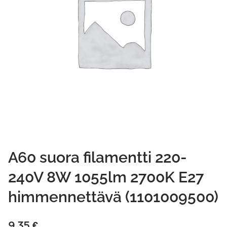
A60 suora filamentti 220-
240V 8W 1055lm 2700K E27
himmennettävä (1101009500)
9,35
€