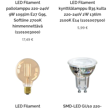
LED Filament
LED Filament
pallolamppu 220-240V
kynttilälamppu B35 kulta
9W 1055lm E27 G95,
220-240V 2W 136lm
Softline 2700K
2100K E14 (1101007500)
himmennettävä
5,99
€
(1101003000)
17,49
€
LED Filament
SMD-LED GU10 220-