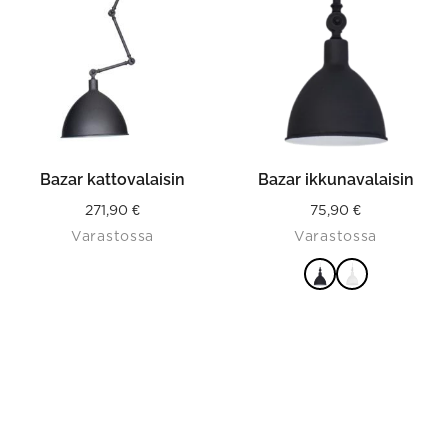
multiple
variants.
The
options
may
be
chosen
on
the
product
Bazar kattovalaisin
Bazar ikkunavalaisin
page
271,90
€
75,90
€
Varastossa
Varastossa
VALITSE
VAIHTOEHDOISTA