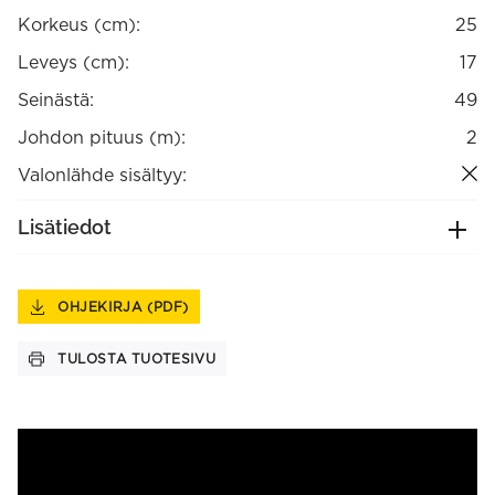
Korkeus (cm):
25
Leveys (cm):
17
Seinästä:
49
Johdon pituus (m):
2
Valonlähde sisältyy:
Lisätiedot
OHJEKIRJA (PDF)
TULOSTA TUOTESIVU