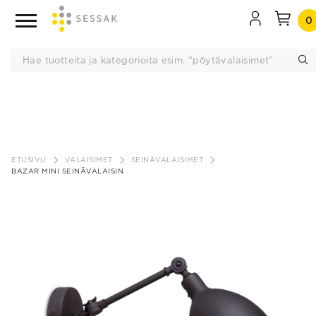
0
Siirry
sisältöön
ETUSIVU
VALAISIMET
SEINÄVALAISIMET
BAZAR MINI SEINÄVALAISIN