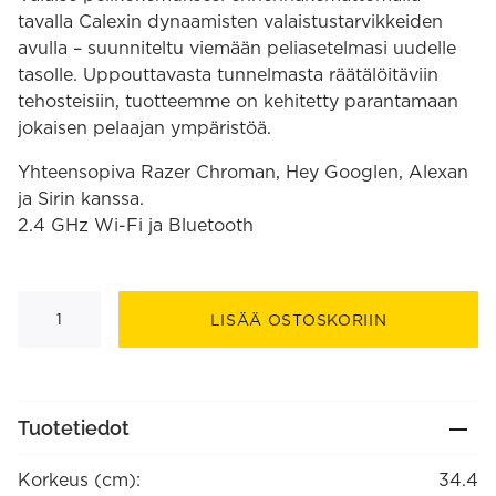
tavalla Calexin dynaamisten valaistustarvikkeiden
avulla – suunniteltu viemään peliasetelmasi uudelle
tasolle. Uppouttavasta tunnelmasta räätälöitäviin
tehosteisiin, tuotteemme on kehitetty parantamaan
jokaisen pelaajan ympäristöä.
Yhteensopiva Razer Chroman, Hey Googlen, Alexan
ja Sirin kanssa.
2.4 GHz Wi-Fi ja Bluetooth
Gaming
-
LISÄÄ OSTOSKORIIN
Smart
pöytävalaisin
RGBIC
34,4
cm
määrä
Tuotetiedot
Korkeus (cm):
34.4