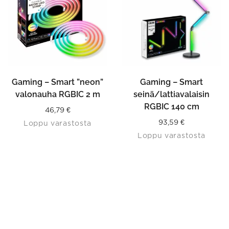
Gaming – Smart ”neon”
Gaming – Smart
valonauha RGBIC 2 m
seinä/lattiavalaisin
RGBIC 140 cm
46,79
€
93,59
€
Loppu varastosta
Loppu varastosta