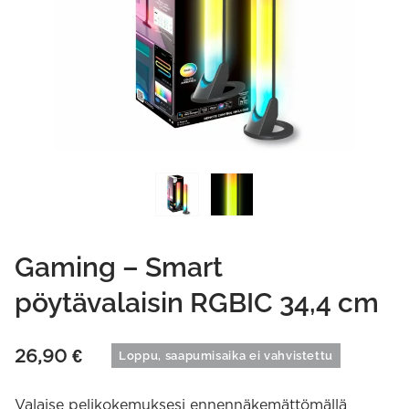
Gaming – Smart
pöytävalaisin RGBIC 34,4 cm
26,90
€
Loppu, saapumisaika ei vahvistettu
Valaise pelikokemuksesi ennennäkemättömällä