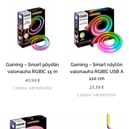
Gaming – Smart pöydän
Gaming – Smart näytön
valonauha RGBIC 15 m
valonauha RGBIC USB A
110 cm
40,94
€
23,39
€
Loppu varastosta
Loppu varastosta