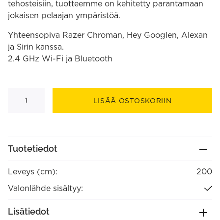
tehosteisiin, tuotteemme on kehitetty parantamaan
jokaisen pelaajan ympäristöä.
Yhteensopiva Razer Chroman, Hey Googlen, Alexan
ja Sirin kanssa.
2.4 GHz Wi-Fi ja Bluetooth
Gaming
-
LISÄÄ OSTOSKORIIN
Smart
"neon"
valonauha
RGBIC
2
m
Tuotetiedot
määrä
Leveys (cm):
200
Valonlähde sisältyy:
Lisätiedot