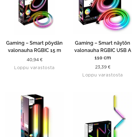
Gaming – Smart pöydän
Gaming – Smart näytön
valonauha RGBIC 15 m
valonauha RGBIC USB A
110 cm
40,94
€
23,39
€
Loppu varastosta
Loppu varastosta