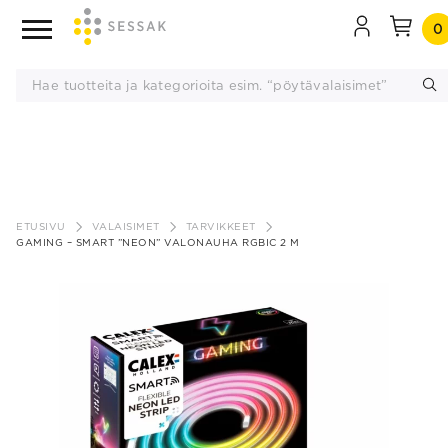
0
Siirry
sisältöön
ETUSIVU
VALAISIMET
TARVIKKEET
GAMING – SMART ”NEON” VALONAUHA RGBIC 2 M