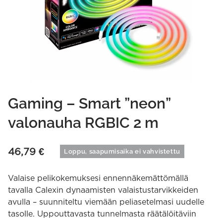
Gaming – Smart ”neon”
valonauha RGBIC 2 m
46,79
€
Loppu, saapumisaika ei vahvistettu
Valaise pelikokemuksesi ennennäkemättömällä
tavalla Calexin dynaamisten valaistustarvikkeiden
avulla – suunniteltu viemään peliasetelmasi uudelle
tasolle. Uppouttavasta tunnelmasta räätälöitäviin