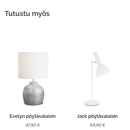
Tutustu myös
This
product
has
multiple
variants.
The
options
may
be
chosen
on
the
product
Evelyn pöytävalaisin
Jack pöytävalaisin
page
47,90
€
69,90
€