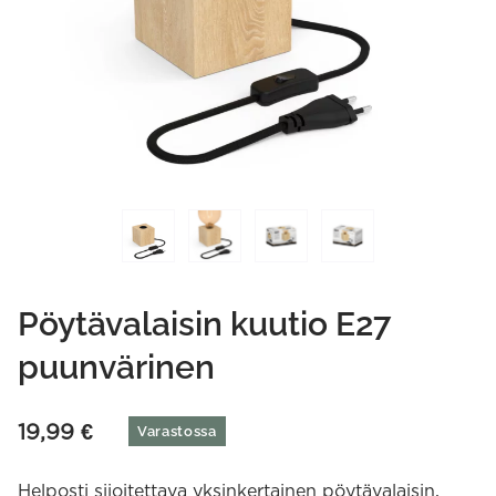
Pöytävalaisin kuutio E27
puunvärinen
19,99
€
Varastossa
Helposti sijoitettava yksinkertainen pöytävalaisin,