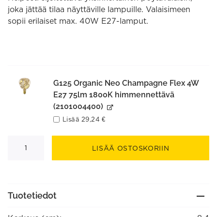
joka jättää tilaa näyttäville lampuille. Valaisimeen
sopii erilaiset max. 40W E27-lamput.
G125 Organic Neo Champagne Flex 4W
E27 75lm 1800K himmennettävä
(2101004400)
Lisää
29,24
€
Pöytävalaisin
kuutio
LISÄÄ OSTOSKORIIN
E27
puunvärinen
määrä
Tuotetiedot