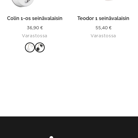
chosen
on
the
product
Colin 1-os seinävalaisin
Teodor 1 seinävalaisin
page
36,90
€
55,40
€
Varastossa
Varastossa
VALITSE
VAIHTOEHDOISTA