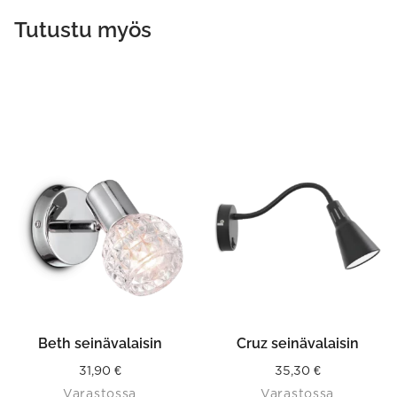
Tutustu myös
This
product
has
multiple
variants.
The
options
may
be
chosen
on
the
product
Beth seinävalaisin
Cruz seinävalaisin
page
31,90
€
35,30
€
Varastossa
Varastossa