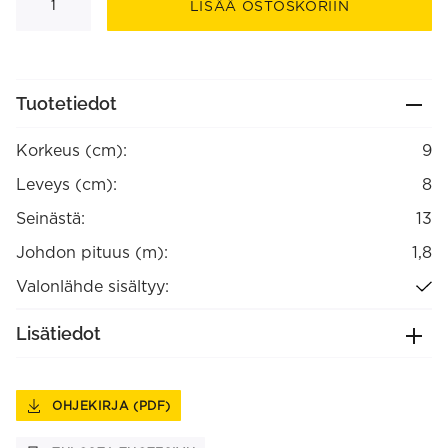
seinävalaisin
LISÄÄ OSTOSKORIIN
määrä
Tuotetiedot
Korkeus (cm):
9
Leveys (cm):
8
Seinästä:
13
Johdon pituus (m):
1,8
Valonlähde sisältyy:
Lisätiedot
OHJEKIRJA (PDF)