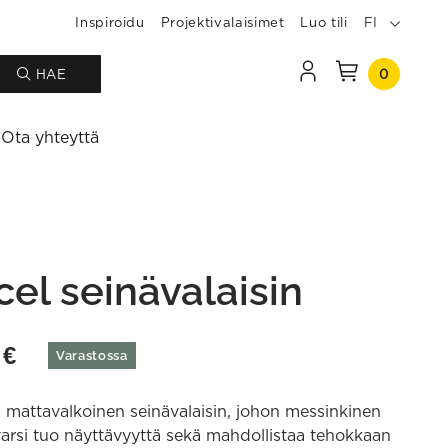
Inspiroidu
Projektivalaisimet
Luo tili
FI
0
HAE
Ota yhteyttä
cel seinävalaisin
0
€
Varastossa
 mattavalkoinen seinävalaisin, johon messinkinen
varsi tuo näyttävyyttä sekä mahdollistaa tehokkaan