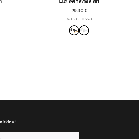
n
Lux seinävalaisin
29,90
€
Varastossa
tiskirje
*