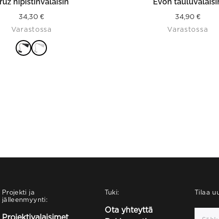
ruz nipistinvalaisin
Evon tauluvalaisi
34,30
€
34,90
€
Varastossa
Varastossa
Projekti ja
Tuki:
Tilaa uu
jälleenmyynti:
Ota yhteyttä
Projektivalaisimet