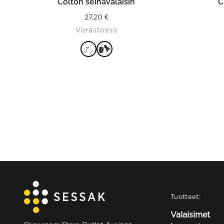
Colton seinävalaisin
C
27,20
€
Varastossa
Tuotteet:
Valaisimet