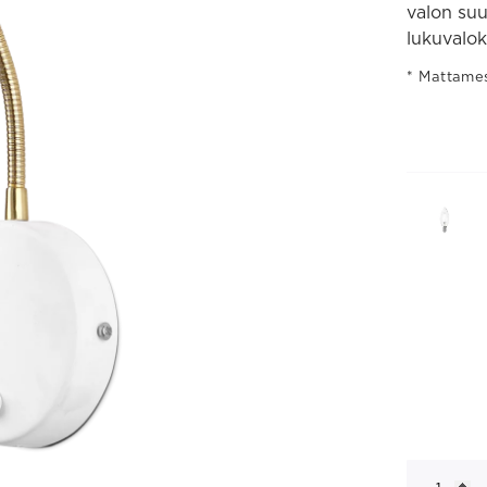
valon su
lukuvalok
Mattamess
Darcel
seinävalais