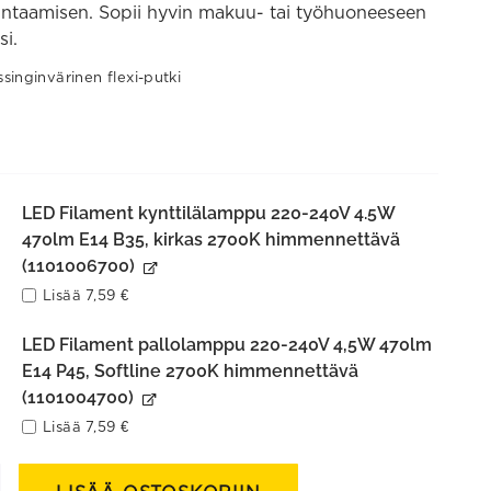
untaamisen. Sopii hyvin makuu- tai työhuoneeseen
si.
inginvärinen flexi-putki
LED Filament kynttilälamppu 220-240V 4.5W
470lm E14 B35, kirkas 2700K himmennettävä
(1101006700)
Lisää
7,59
€
LED Filament pallolamppu 220-240V 4,5W 470lm
E14 P45, Softline 2700K himmennettävä
(1101004700)
Lisää
7,59
€
in