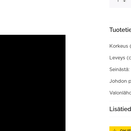
määrä
Tuoteti
Korkeus 
Leveys (
Seinästä:
Johdon p
Valonlähd
Lisätie
OHJE