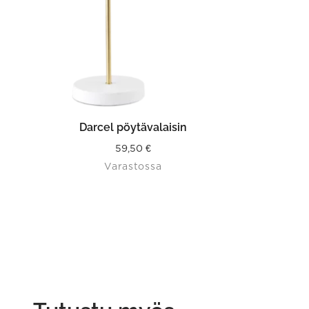
LISÄÄ OSTOSKORIIN
Darcel pöytävalaisin
59,50
€
Varastossa