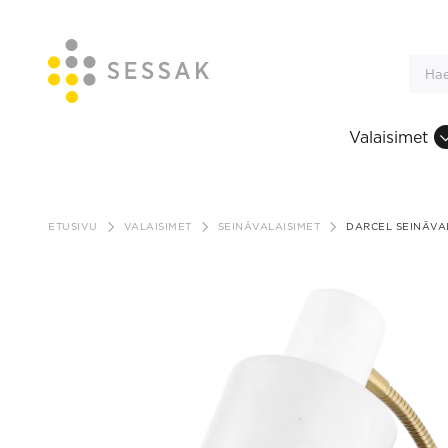
Valaisimet
Siirry
sisältöön
ETUSIVU
VALAISIMET
SEINÄVALAISIMET
DARCEL SEINÄVA