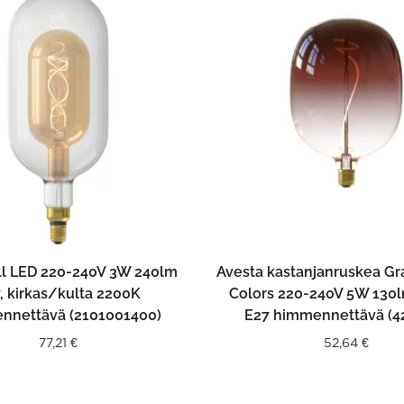
LISÄÄ OSTOSKORIIN
LISÄÄ OSTOSKORII
l LED 220-240V 3W 240lm
Avesta kastanjanruskea Gr
, kirkas/kulta 2200K
Colors 220-240V 5W 130
nnettävä (2101001400)
E27 himmennettävä (4
77,21
€
52,64
€