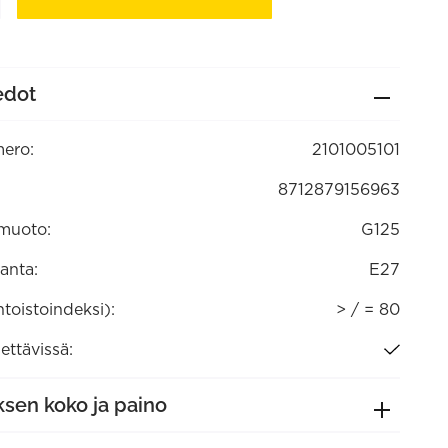
i
edot
ero:
2101005101
tävä
1)
8712879156963
muoto:
G125
anta:
E27
ntoistoindeksi):
> / = 80
ttävissä:
sen koko ja paino