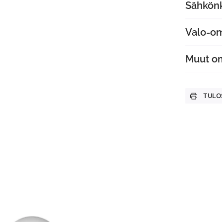
Sähkön
Valo-o
Muut o
TULO