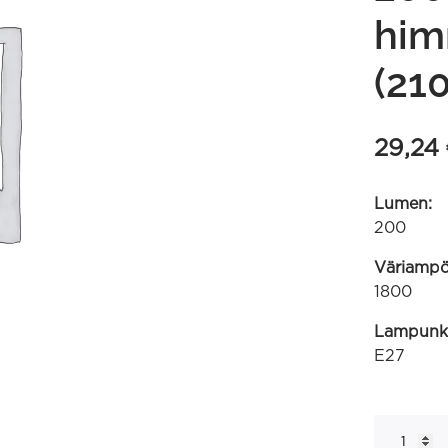
him
(21
29,24
Lumen:
200
Väriampöt
1800
Lampunk
E27
G125
Organic