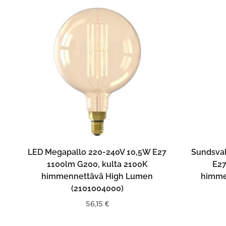
LISÄÄ OSTOSKORIIN
LED Megapallo 220-240V 10,5W E27
Sundsval
1100lm G200, kulta 2100K
E27
himmennettävä High Lumen
himme
(2101004000)
56,15
€