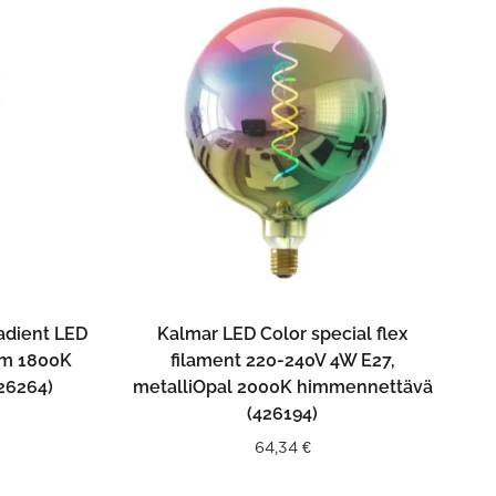
N
LISÄÄ OSTOSKORIIN
adient LED
Kalmar LED Color special flex
lm 1800K
filament 220-240V 4W E27,
26264)
metalliOpal 2000K himmennettävä
(426194)
64,34
€