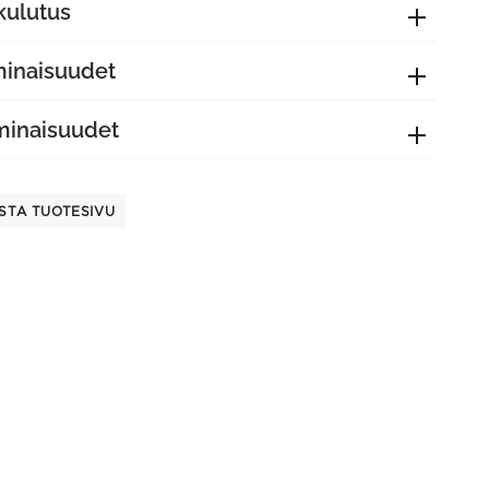
kulutus
minaisuudet
minaisuudet
STA TUOTESIVU