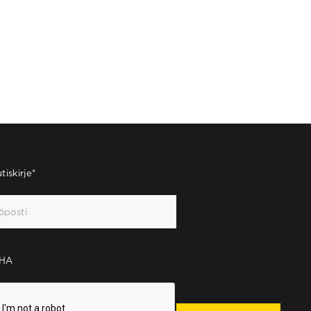
tiskirje
*
HA