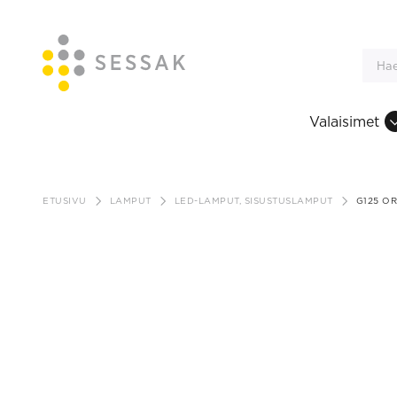
Valaisimet
Siirry
sisältöön
ETUSIVU
LAMPUT
LED-LAMPUT, SISUSTUSLAMPUT
G125 O