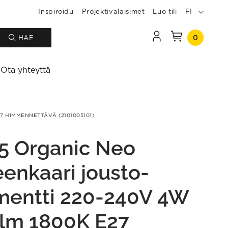
Inspiroidu
Projektivalaisimet
Luo tili
FI
0
HAE
Ota yhteyttä
7 HIMMENNETTÄVÄ (2101005101)
5 Organic Neo
eenkaari jousto-
amentti 220-240V 4W
lm 1800K E27