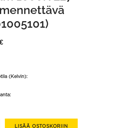
mennettävä
01005101)
€
ila (Kelvin):
anta:
LISÄÄ OSTOSKORIIN