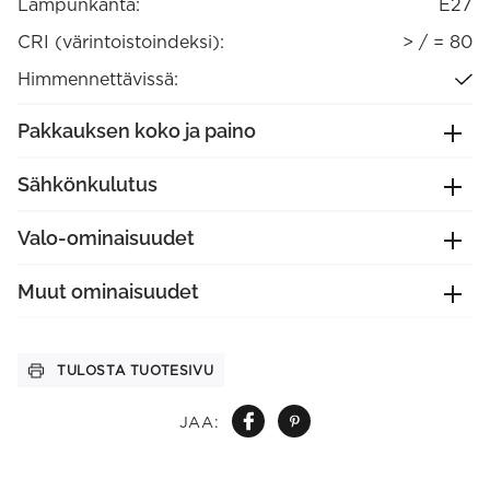
Lampunkanta:
E27
CRI (värintoistoindeksi):
> / = 80
Himmennettävissä:
Pakkauksen koko ja paino
Sähkönkulutus
Valo-ominaisuudet
Muut ominaisuudet
TULOSTA TUOTESIVU
JAA: