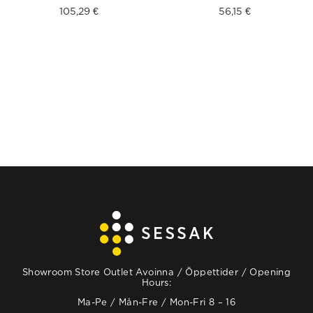
105,29
€
56,15
€
Showroom Store Outlet Avoinna / Öppettider / Opening
Hours:
Ma-Pe / Mån-Fre / Mon-Fri 8 – 16