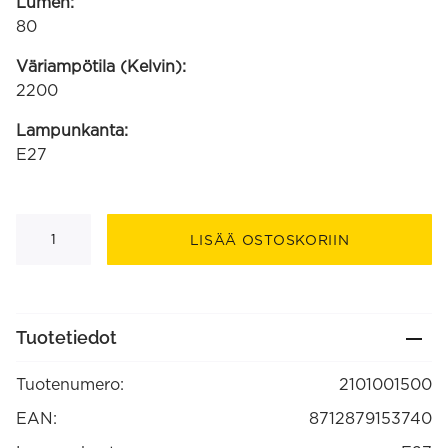
Lumen:
80
Väriampötila (Kelvin):
2200
Lampunkanta:
E27
Sundsvall
LED
LISÄÄ OSTOSKORIIN
220-
240V
3W
80lm
E27,
kirkas/titaaninvärinen
Tuotetiedot
2200K
himmennettävä
(2101001500)
Tuotenumero:
2101001500
määrä
EAN:
8712879153740