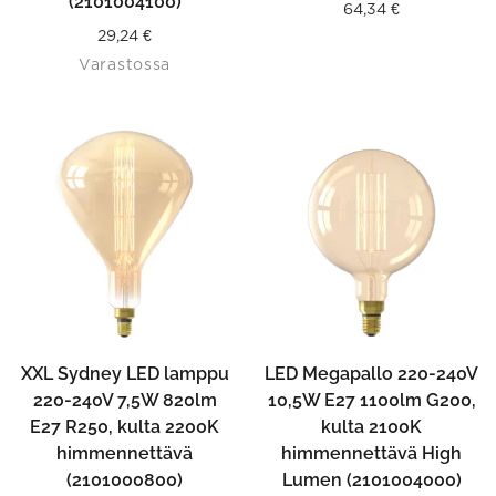
(2101004100)
64,34
€
29,24
€
Varastossa
XXL Sydney LED lamppu
LED Megapallo 220-240V
220-240V 7,5W 820lm
10,5W E27 1100lm G200,
E27 R250, kulta 2200K
kulta 2100K
himmennettävä
himmennettävä High
(2101000800)
Lumen (2101004000)