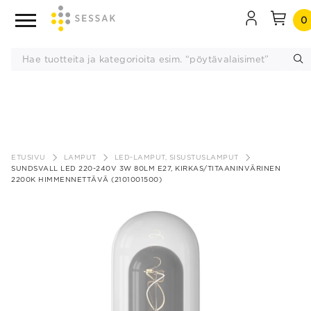
0
Siirry
sisältöön
ETUSIVU
LAMPUT
LED-LAMPUT, SISUSTUSLAMPUT
SUNDSVALL LED 220-240V 3W 80LM E27, KIRKAS/TITAANINVÄRINEN
2200K HIMMENNETTÄVÄ (2101001500)