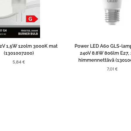
LISÄÄ OSTOSKORIIN
LISÄÄ OSTOSKORII
2V 1,5W 120lm 3000K mat
Power LED A60 GLS-lam
(1301007200)
240V 8.8W 806lm E27,
himmennettävä (13010
5,84
€
7,01
€