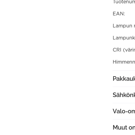
Tuotenum
EAN:
Lampun 
Lampunk
CRI (väri
Himmenne
Pakkauk
Sähkön
Valo-o
Muut o