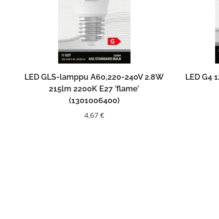
LISÄÄ OSTOSKORIIN
LED GLS-lamppu A60,220-240V 2.8W
LED G4 1
215lm 2200K E27 ’flame’
(1301006400)
4,67
€