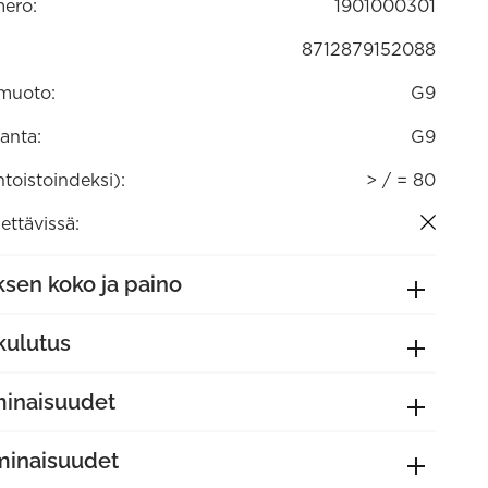
ero:
1901000301
8712879152088
muoto:
G9
anta:
G9
ntoistoindeksi):
> / = 80
ttävissä:
sen koko ja paino
kulutus
minaisuudet
minaisuudet