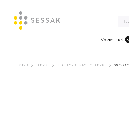
Valaisimet
Siirry
sisältöön
ETUSIVU
LAMPUT
LED-LAMPUT, KÄYTTÖLAMPUT
G9 COB 