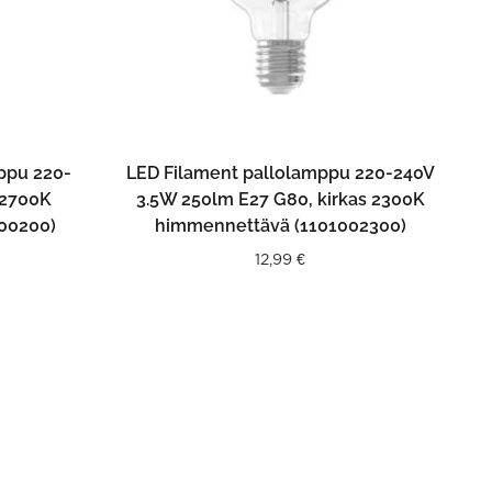
N
LISÄÄ OSTOSKORIIN
ppu 220-
LED Filament pallolamppu 220-240V
 2700K
3.5W 250lm E27 G80, kirkas 2300K
00200)
himmennettävä (1101002300)
12,99
€