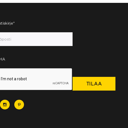
tiskirje
*
HA