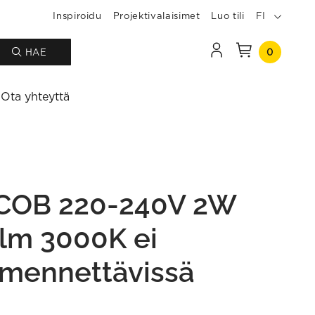
Inspiroidu
Projektivalaisimet
Luo tili
FI
0
HAE
Ota yhteyttä
COB 220-240V 2W
lm 3000K ei
mennettävissä