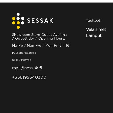
Tuotteet:
Valaisimet
Showroom Store Outlet Avoinna
Lamput
/ Öppettider / Opening Hours:
Ma-Pe / Mån-Fre / Mon-Fri 8 – 16
Puusepänkaarre 6
06150 Porvoo
mail@sessak.fi
+358195340300