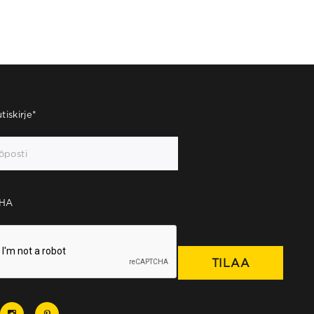
tiskirje
*
HA