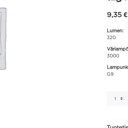
9,35
€
Lumen:
320
Väriampöt
3000
Lampunk
G9
G9
SMD
220-
240V
3W
320lm
3000KG9
himmennet
Tuoteti
(130100310