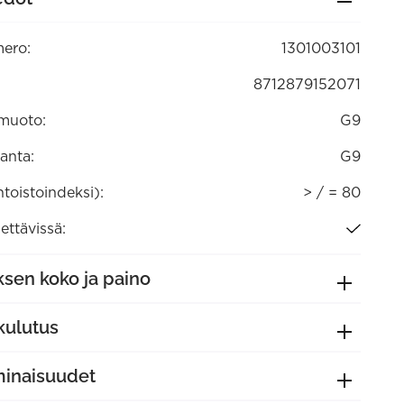
ero:
1301003101
8712879152071
muoto:
G9
anta:
G9
ntoistoindeksi):
> / = 80
ttävissä:
sen koko ja paino
kulutus
minaisuudet