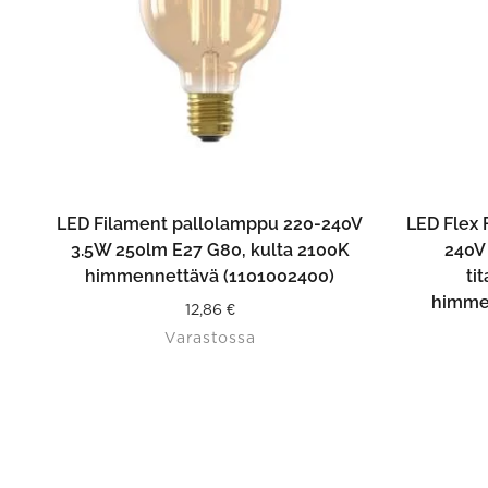
LISÄÄ OSTOSKORIIN
LED Filament pallolamppu 220-240V
LED Flex
3.5W 250lm E27 G80, kulta 2100K
240V
himmennettävä (1101002400)
ti
himme
12,86
€
Varastossa