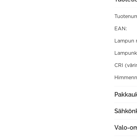
määrä
Tuotenum
EAN:
Lampun 
Lampunk
CRI (väri
Himmenne
Pakkauk
Sähkön
Valo-o