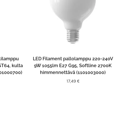
N
LISÄÄ OSTOSKORIIN
kkilamppu
LED Filament pallolamppu 220-240V
T64, kulta
9W 1055lm E27 G95, Softline 2700K
01000700)
himmennettävä (1101003000)
17,49
€