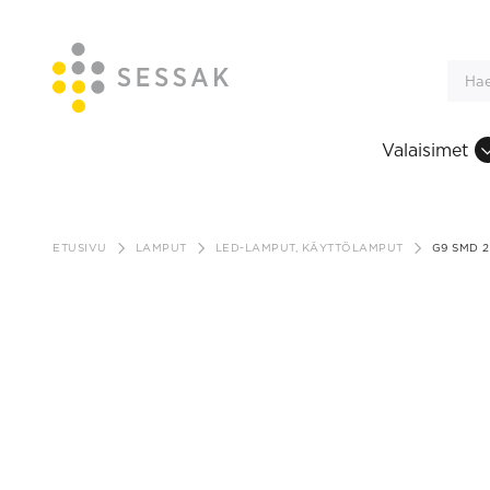
Valaisimet
Siirry
sisältöön
ETUSIVU
LAMPUT
LED-LAMPUT, KÄYTTÖLAMPUT
G9 SMD 