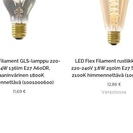
LISÄÄ OSTOSKORIIN
LISÄÄ OSTOSKORII
 Filament GLS-lamppu 220-
LED Flex Filament rustii
 4W 136lm E27 A60DR,
220-240V 3.8W 250lm E27 S
taaninvärinen 1800K
2100K himmennettävä (10
nnettävä (1001000600)
12,86
€
11,69
€
Varastossa