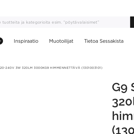
Inspiraatio
Muotoilijat
Tietoa Sessakista
220-240V 3W 320LM 3000KG9 HIMMENNETTÄVÄ (1301003101)
G9 
320
him
(13