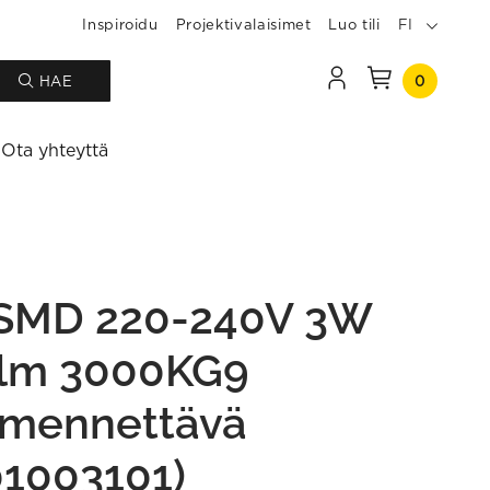
Inspiroidu
Projektivalaisimet
Luo tili
FI
0
HAE
Ota yhteyttä
SMD 220-240V 3W
lm 3000KG9
mennettävä
01003101)