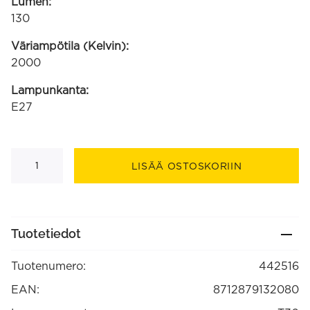
Lumen:
130
Väriampötila (Kelvin):
2000
Lampunkanta:
E27
Goldline
Filamenttilamppu
LISÄÄ OSTOSKORIIN
240V
40W
E27
Putkimainen
T30x185mm,
3000
Tuotetiedot
tuntia
(442516)
määrä
Tuotenumero:
442516
EAN:
8712879132080