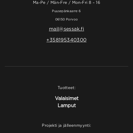
Ma-Pe / Mån-Fre / Mon-Fri 8 – 16
Puusepänkaarre 6
06150 Porvoo
mail@sessak.fi
+358195340300
Tuotteet:
Valaisimet
Lamput
Projekti ja jälleenmyynti: