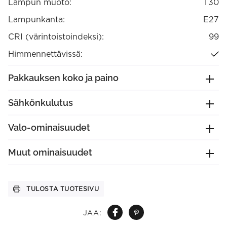
Lampun muoto:
T30
Lampunkanta:
E27
CRI (värintoistoindeksi):
99
Himmennettävissä:
Pakkauksen koko ja paino
Sähkönkulutus
Valo-ominaisuudet
Muut ominaisuudet
TULOSTA TUOTESIVU
JAA: