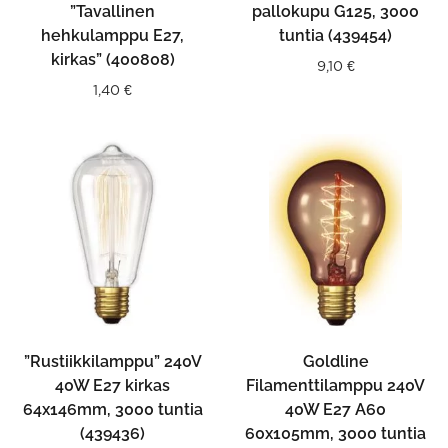
”Tavallinen
pallokupu G125, 3000
hehkulamppu E27,
tuntia (439454)
kirkas” (400808)
9,10
€
1,40
€
”Rustiikkilamppu” 240V
Goldline
40W E27 kirkas
Filamenttilamppu 240V
64x146mm, 3000 tuntia
40W E27 A60
(439436)
60x105mm, 3000 tuntia