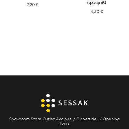
(442406)
7,20
€
4,30
€
Showroom Store Outlet Avoinna / Öppettider / Opening
Hours: