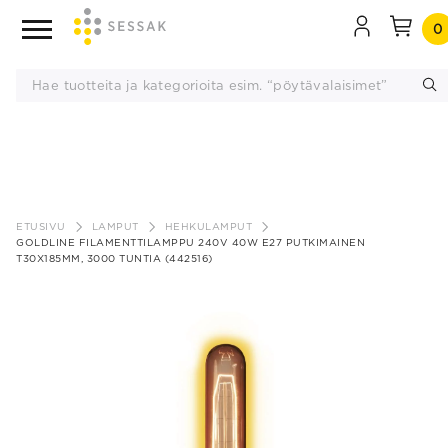
0
Siirry
sisältöön
ETUSIVU
LAMPUT
HEHKULAMPUT
GOLDLINE FILAMENTTILAMPPU 240V 40W E27 PUTKIMAINEN
T30X185MM, 3000 TUNTIA (442516)