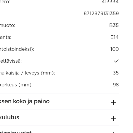
ero:
413334
8712879131359
muoto:
B35
anta:
E14
ntoistoindeksi):
100
ttävissä:
lkaisija / leveys (mm):
35
orkeus (mm):
98
sen koko ja paino
kulutus