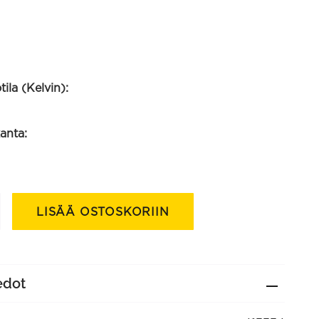
ila (Kelvin):
anta:
mppu
LISÄÄ OSTOSKORIIN
edot