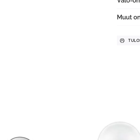
Valo-o
Muut o
TULO