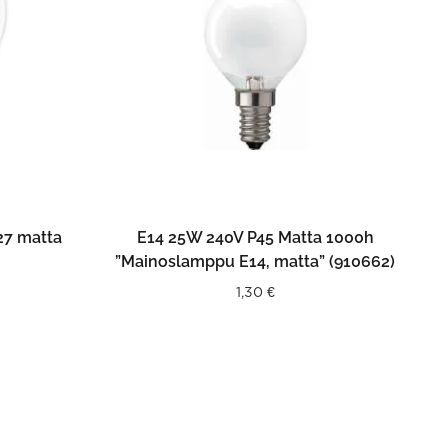
N
LISÄÄ OSTOSKORIIN
27 matta
E14 25W 240V P45 Matta 1000h
”Mainoslamppu E14, matta” (910662)
1,30
€