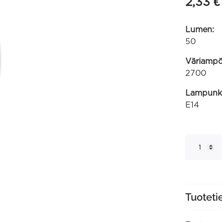
2,33
€
Lumen:
50
Väriampöt
2700
Lampunk
E14
Kynttiläla
240V
10W
50lm
E14
matta
(413334)
määrä
Tuoteti