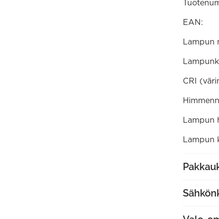
Tuotenum
EAN:
Lampun 
Lampunk
CRI (väri
Himmenne
Lampun ha
Lampun k
Pakkauk
Sähkön