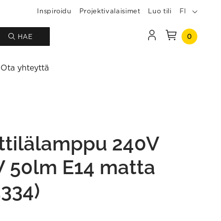
Inspiroidu
Projektivalaisimet
Luo tili
FI
0
HAE
Ota yhteyttä
ttilälamppu 240V
 50lm E14 matta
3334)