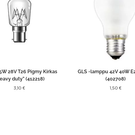
LISÄÄ OSTOSKORIIN
LISÄÄ OSTOSKORII
5W 28V T26 Pigmy Kirkas
GLS -lamppu 42V 40W E
eavy duty” (412218)
(402708)
3,10
€
1,50
€