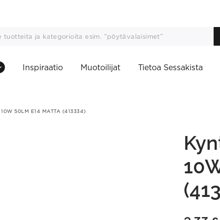
Inspiraatio
Muotoilijat
Tietoa Sessakista
10W 50LM E14 MATTA (413334)
Kyn
10W
(41