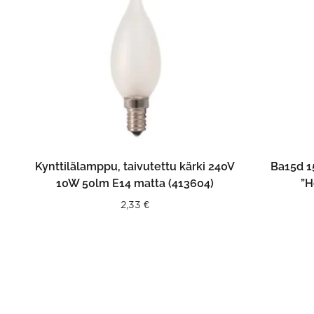
LISÄÄ OSTOSKORIIN
Kynttilälamppu, taivutettu kärki 240V
Ba15d 1
10W 50lm E14 matta (413604)
”H
2,33
€