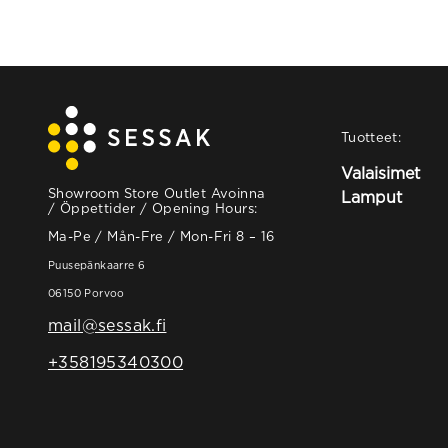
Tuotteet:
Valaisimet
Showroom Store Outlet Avoinna
Lamput
/ Öppettider / Opening Hours:
Ma-Pe / Mån-Fre / Mon-Fri 8 – 16
Puusepänkaarre 6
06150 Porvoo
mail@sessak.fi
+358195340300