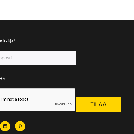
tiskirje
*
HA