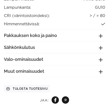
Lampunkanta:
GU10
CRI (värintoistoindeksi):
> / = 80
Himmennettävissä:
Pakkauksen koko ja paino
Sähkönkulutus
Valo-ominaisuudet
Muut ominaisuudet
TULOSTA TUOTESIVU
JAA: