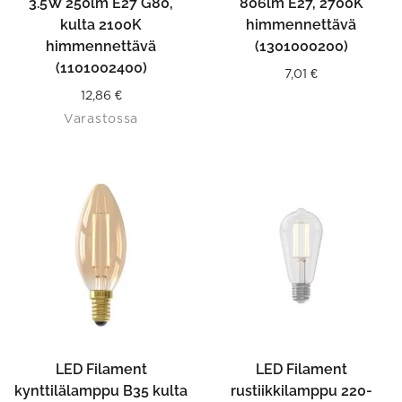
3.5W 250lm E27 G80,
806lm E27, 2700K
kulta 2100K
himmennettävä
himmennettävä
(1301000200)
(1101002400)
7,01
€
12,86
€
Varastossa
LED Filament
LED Filament
kynttilälamppu B35 kulta
rustiikkilamppu 220-