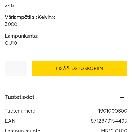
246
Väriampötila (Kelvin):
3000
Lampunkanta:
GU10
GU10
SMD
LISÄÄ OSTOSKORIIN
220-
240V
4W
246lm
3000K
himmennettävä
Tuotetiedot
määrä
Tuotenumero:
1901000600
EAN:
8712879154495
Lampun muoto:
MR16 GU10