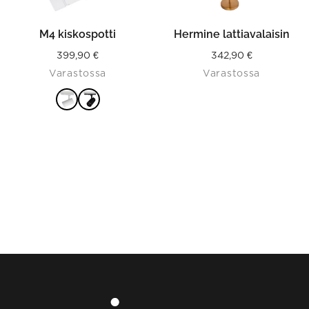
on
the
product
M4 kiskospotti
Hermine lattiavalaisin
page
399,90
€
342,90
€
Varastossa
Varastossa
VALITSE
VAIHTOEHDOISTA