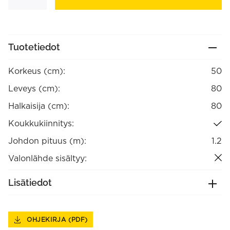
määrä
Tuotetiedot
Korkeus (cm):
50
Leveys (cm):
80
Halkaisija (cm):
80
Koukkukiinnitys:
Johdon pituus (m):
1.2
Valonlähde sisältyy:
Lisätiedot
OHJEKIRJA (PDF)