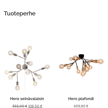
Tuoteperhe
Hero seinävalaisin
Hero plafondi
Original
Current
355,00
€
106,50
€
439,90
€