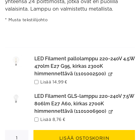
yhteensä 24 polttimosta, jotka ovat eri puolilla
valaisinta. Lamppu on valmistettu metallista.
Musta tekstiilijohto
LED Filament pallolamppu 220-240V 4.5W
470lm E27 G95, kirkas 2300K
himmennettävä (1101002500)
Lisää
14,99
€
LED Filament GLS-lamppu 220-240V 7.5W
806lm E27 A60, kirkas 2700K
himmennettävä (1101006900)
Lisää
8,76
€
Hero
riippuvalaisin
LISÄÄ OSTOSKORIIN