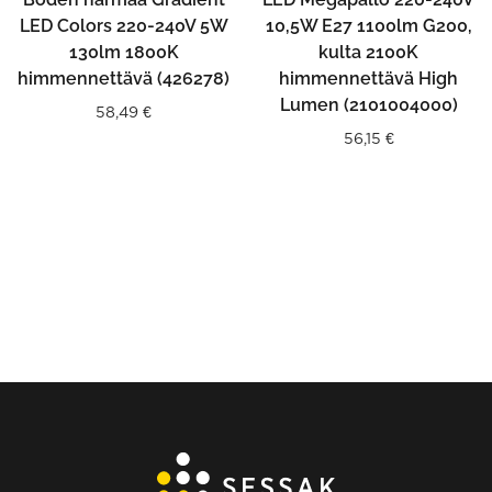
LED Colors 220-240V 5W
10,5W E27 1100lm G200,
130lm 1800K
kulta 2100K
himmennettävä (426278)
himmennettävä High
Lumen (2101004000)
58,49
€
56,15
€