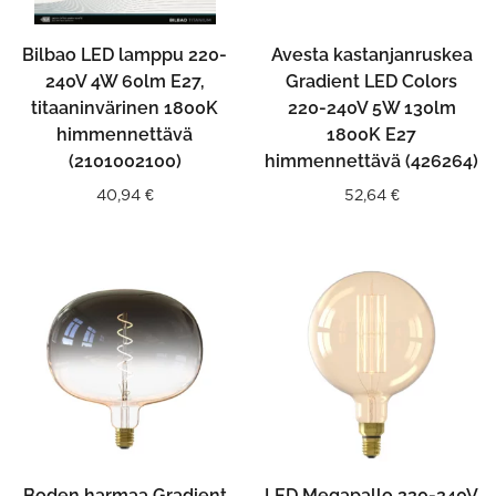
Bilbao LED lamppu 220-
Avesta kastanjanruskea
240V 4W 60lm E27,
Gradient LED Colors
titaaninvärinen 1800K
220-240V 5W 130lm
himmennettävä
1800K E27
(2101002100)
himmennettävä (426264)
40,94
€
52,64
€
Boden harmaa Gradient
LED Megapallo 220-240V