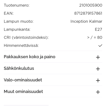
E27
Tuotenumero:
2101005900
himmennettävä
määrä
EAN:
8712879157861
Lampun muoto:
Inception Kalmar
Lampunkanta:
E27
CRI (värintoistoindeksi):
> / = 80
Himmennettävissä:
Pakkauksen koko ja paino
Sähkönkulutus
Valo-ominaisuudet
Muut ominaisuudet