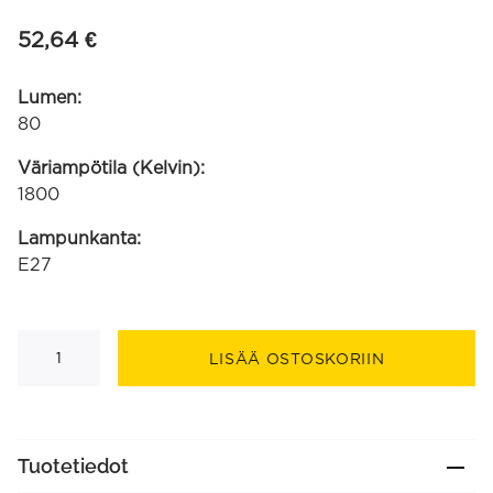
52,64
€
Lumen:
80
Väriampötila (Kelvin):
1800
Lampunkanta:
E27
Inception
Kalmar
LISÄÄ OSTOSKORIIN
Gradient
musta/kulta
SMD
220-
240V
3.5W
Tuotetiedot
80lm
1800K