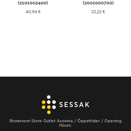
(2101002400)
(2001000700)
40,94
€
22,22
€
Showroom Store Outlet Avoinna / Öppettider / Opening
Hours: