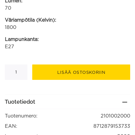
Lumen:
70
Väriampötila (Kelvin):
1800
Lampunkanta:
E27
Kalmar
LED
LISÄÄ OSTOSKORIIN
G200
pallo
220-
240V
5W
70lm
Tuotetiedot
1800K
E27,
titaaninvärinen
Tuotenumero:
2101002000
himmennettävä
(2101002000)
määrä
EAN:
8712879153733