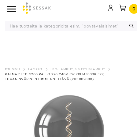
0
Siirry
sisältöön
ETUSIVU
LAMPUT
LED-LAMPUT, SISUSTUSLAMPUT
KALMAR LED G200 PALLO 220-240V 5W 70LM 1800K E27,
TITAANINVÄRINEN HIMMENNETTÄVÄ (2101002000)