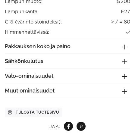
Lampun muoto:
G200
Lampunkanta:
E27
CRI (värintoistoindeksi):
> / = 80
Himmennettävissä:
Pakkauksen koko ja paino
Sähkönkulutus
Valo-ominaisuudet
Muut ominaisuudet
TULOSTA TUOTESIVU
JAA: