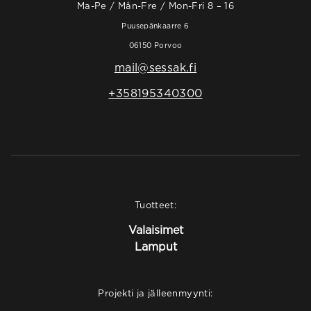
Ma-Pe / Mån-Fre / Mon-Fri 8 – 16
Puusepänkaarre 6
06150 Porvoo
mail@sessak.fi
+358195340300
Tuotteet:
Valaisimet
Lamput
Projekti ja jälleenmyynti: