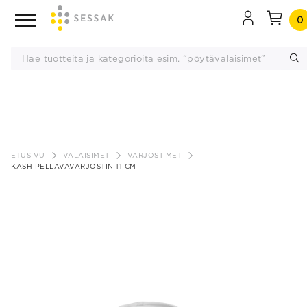
0
Siirry
sisältöön
ETUSIVU
VALAISIMET
VARJOSTIMET
KASH PELLAVAVARJOSTIN 11 CM