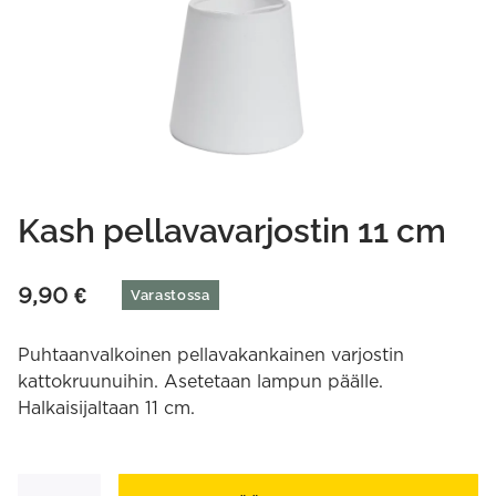
Kash pellavavarjostin 11 cm
9,90
€
Varastossa
Puhtaanvalkoinen pellavakankainen varjostin
kattokruunuihin. Asetetaan lampun päälle.
Halkaisijaltaan 11 cm.
Kash