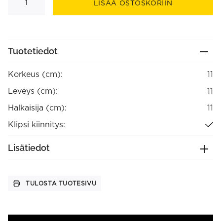
pellavavarjostin
LISÄÄ OSTOSKORIIN
11
cm
määrä
Tuotetiedot
Korkeus (cm):
11
Leveys (cm):
11
Halkaisija (cm):
11
Klipsi kiinnitys:
Lisätiedot
TULOSTA TUOTESIVU