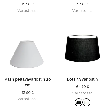
19,90
€
9,90
€
Varastossa
Varastossa
This
product
has
multiple
variants.
The
options
may
be
chosen
on
the
product
Kash pellavavarjostin 20
Dots 33 varjostin
page
cm
64,90
€
13,90
€
Varastossa
Varastossa