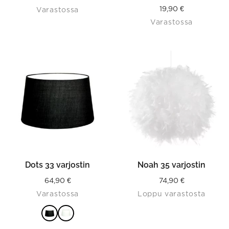
19,90
€
Varastossa
Varastossa
This
product
has
multiple
variants.
The
options
may
be
chosen
on
the
product
Dots 33 varjostin
Noah 35 varjostin
page
64,90
€
74,90
€
Varastossa
Loppu varastosta