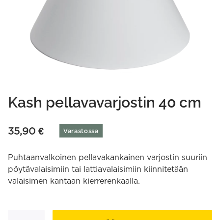
Kash pellavavarjostin 40 cm
35,90
€
Varastossa
Puhtaanvalkoinen pellavakankainen varjostin suuriin
pöytävalaisimiin tai lattiavalaisimiin kiinnitetään
valaisimen kantaan kierrerenkaalla.
Kash