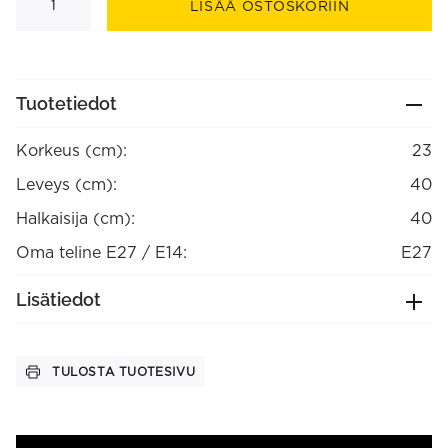
pellavavarjostin
LISÄÄ OSTOSKORIIN
40
cm
määrä
Tuotetiedot
Korkeus (cm):
23
Leveys (cm):
40
Halkaisija (cm):
40
Oma teline E27 / E14:
E27
Lisätiedot
TULOSTA TUOTESIVU