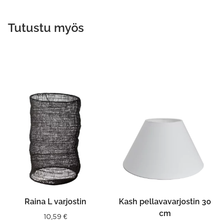
Tutustu myös
Raina L varjostin
Kash pellavavarjostin 30
cm
10,59
€