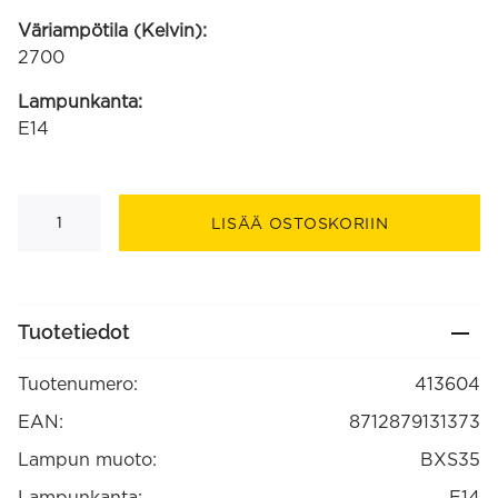
Väriampötila (Kelvin):
2700
Lampunkanta:
E14
Kynttilälamppu,
taivutettu
LISÄÄ OSTOSKORIIN
kärki
240V
10W
50lm
E14
matta
Tuotetiedot
(413604)
määrä
Tuotenumero:
413604
EAN:
8712879131373
Lampun muoto:
BXS35
Lampunkanta:
E14