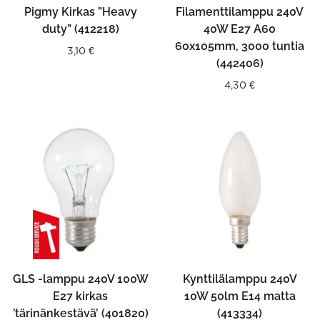
Pigmy Kirkas ”Heavy
Filamenttilamppu 240V
duty” (412218)
40W E27 A60
60x105mm, 3000 tuntia
3,10
€
(442406)
4,30
€
GLS -lamppu 240V 100W
Kynttilälamppu 240V
E27 kirkas
10W 50lm E14 matta
’tärinänkestävä’ (401820)
(413334)