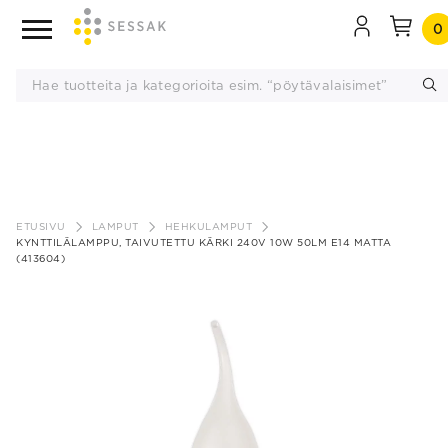
0
Siirry
sisältöön
ETUSIVU
LAMPUT
HEHKULAMPUT
KYNTTILÄLAMPPU, TAIVUTETTU KÄRKI 240V 10W 50LM E14 MATTA
(413604)