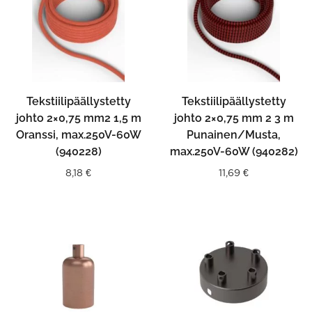
Tekstiilipäällystetty
Tekstiilipäällystetty
johto 2×0,75 mm2 1,5 m
johto 2×0,75 mm 2 3 m
Oranssi, max.250V-60W
Punainen/Musta,
(940228)
max.250V-60W (940282)
8,18
€
11,69
€