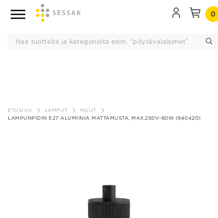
0
Siirry
sisältöön
ETUSIVU
LAMPUT
MUUT
LAMPUNPIDIN E27 ALUMIINIA MATTAMUSTA, MAX.250V-60W (940420)