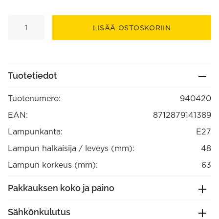
Lampunpidin
E27
LISÄÄ OSTOSKORIIN
alumiinia
Mattamusta,
max.250V-
60W
(940420)
määrä
Tuotetiedot
Tuotenumero:
940420
EAN:
8712879141389
Lampunkanta:
E27
Lampun halkaisija / leveys (mm):
48
Lampun korkeus (mm):
63
Pakkauksen koko ja paino
Sähkönkulutus