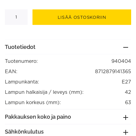
Lampunpidin
E27
LISÄÄ OSTOSKORIIN
alumiinia
Mattapronssi,
max.250V-
60W
(940404)
määrä
Tuotetiedot
Tuotenumero:
940404
EAN:
8712879141365
Lampunkanta:
E27
Lampun halkaisija / leveys (mm):
42
Lampun korkeus (mm):
63
Pakkauksen koko ja paino
Sähkönkulutus