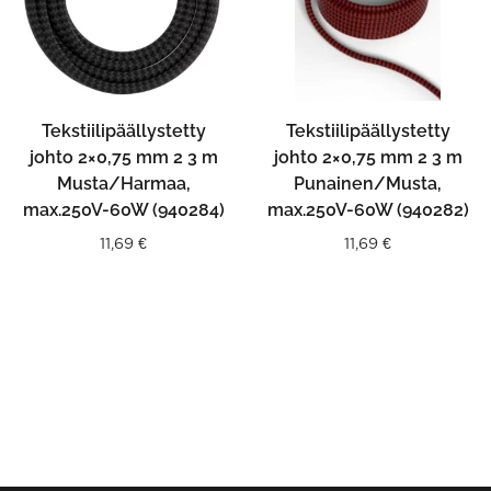
Tekstiilipäällystetty
Tekstiilipäällystetty
johto 2×0,75 mm 2 3 m
johto 2×0,75 mm 2 3 m
Musta/Harmaa,
Punainen/Musta,
max.250V-60W (940284)
max.250V-60W (940282)
11,69
€
11,69
€