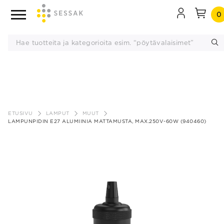
0
Siirry
sisältöön
ETUSIVU
LAMPUT
MUUT
LAMPUNPIDIN E27 ALUMIINIA MATTAMUSTA, MAX.250V-60W (940460)