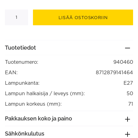
Lampunpidin
E27
LISÄÄ OSTOSKORIIN
alumiinia
Mattamusta,
max.250V-
60W
(940460)
määrä
Tuotetiedot
Tuotenumero:
940460
EAN:
8712879141464
Lampunkanta:
E27
Lampun halkaisija / leveys (mm):
50
Lampun korkeus (mm):
71
Pakkauksen koko ja paino
Sähkönkulutus