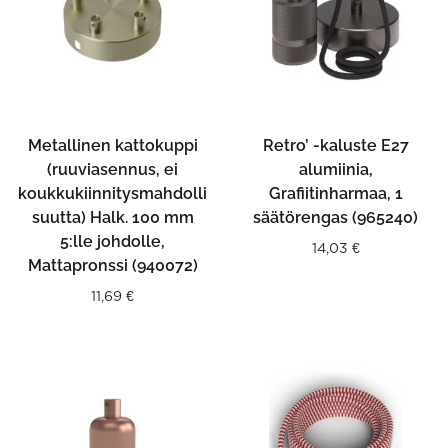
Metallinen kattokuppi
Retro’ -kaluste E27
(ruuviasennus, ei
alumiinia,
koukkukiinnitysmahdolli
Grafiitinharmaa, 1
suutta) Halk. 100 mm
säätörengas (965240)
5:lle johdolle,
14,03
€
Mattapronssi (940072)
11,69
€