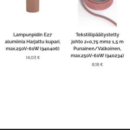
Lampunpidin E27
Tekstiilipäällystetty
alumiinia Harjattu kupari,
johto 2×0,75 mm2 1,5 m
max.250V-60W (940406)
Punainen/Valkoinen,
max.250V-60W (940234)
14,03
€
8,18
€