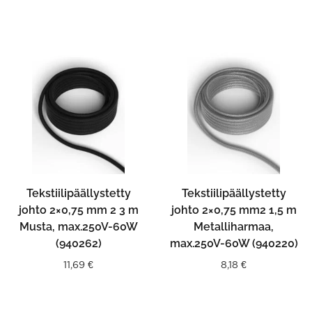
Tekstiilipäällystetty
Tekstiilipäällystetty
johto 2×0,75 mm 2 3 m
johto 2×0,75 mm2 1,5 m
Musta, max.250V-60W
Metalliharmaa,
(940262)
max.250V-60W (940220)
11,69
€
8,18
€