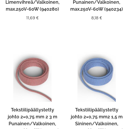
Limenvihreä/Valkoinen,
Punainen/Valkoinen,
max.250V-60W (940280)
max.250V-60W (940234)
11,69
€
8,18
€
Tekstiilipäällystetty
Tekstiilipäällystetty
johto 2×0,75 mm 2 3 m
johto 2×0,75 mm2 1,5 m
Punainen/Valkoinen,
Sininen/Valkoinen,