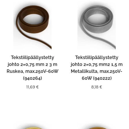
Tekstiilipäällystetty
Tekstiilipäällystetty
johto 2×0,75 mm 2 3 m
johto 2×0,75 mm2 1,5 m
Ruskea, max.250V-60W
Metallikulta, max.250V-
(940264)
60W (940222)
11,69
€
8,18
€