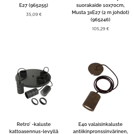
E27 (965255)
suorakaide 10x70cm,
Musta 3xE27 (2 m johdot)
35,09
€
(965246)
105,29
€
Retro’ -kaluste
E40 valaisinkaluste
kattoasennus-levyllä
antiikinpronssinvärinen,