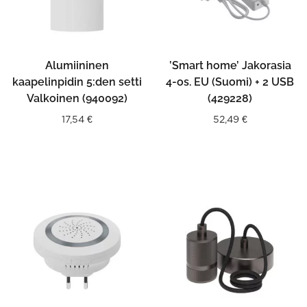
Alumiininen
’Smart home’ Jakorasia
kaapelinpidin 5:den setti
4-os. EU (Suomi) + 2 USB
Valkoinen (940092)
(429228)
17,54
€
52,49
€