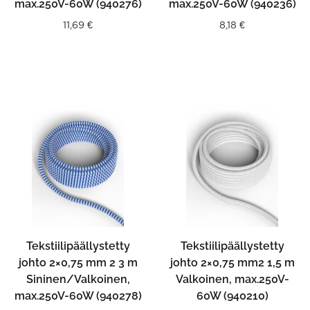
max.250V-60W (940276)
max.250V-60W (940236)
11,69
€
8,18
€
Tekstiilipäällystetty
Tekstiilipäällystetty
johto 2×0,75 mm 2 3 m
johto 2×0,75 mm2 1,5 m
Sininen/Valkoinen,
Valkoinen, max.250V-
max.250V-60W (940278)
60W (940210)