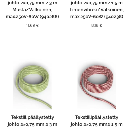
johto 2×0,75 mm 2 3 m
johto 2×0,75 mm2 1,5 m
Musta/Valkoinen,
Limenvihreä/Valkoinen,
max.250V-60W (940286)
max.250V-60W (940238)
11,69
€
8,18
€
Tekstiilipäällystetty
Tekstiilipäällystetty
johto 2×0,75 mm 2 3 m
johto 2×0,75 mm2 1,5 m