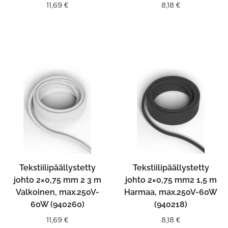
11,69
€
8,18
€
Tekstiilipäällystetty
Tekstiilipäällystetty
johto 2×0,75 mm 2 3 m
johto 2×0,75 mm2 1,5 m
Valkoinen, max.250V-
Harmaa, max.250V-60W
60W (940260)
(940218)
11,69
€
8,18
€