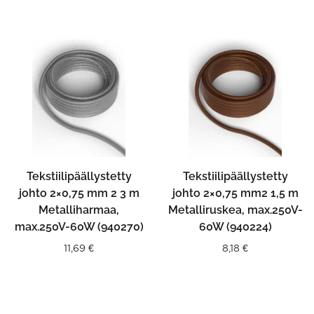
Tekstiilipäällystetty
Tekstiilipäällystetty
johto 2×0,75 mm 2 3 m
johto 2×0,75 mm2 1,5 m
Metalliharmaa,
Metalliruskea, max.250V-
max.250V-60W (940270)
60W (940224)
11,69
€
8,18
€