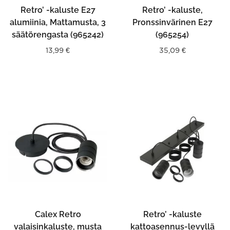
Retro’ -kaluste E27
Retro’ -kaluste,
alumiinia, Mattamusta, 3
Pronssinvärinen E27
säätörengasta (965242)
(965254)
13,99
€
35,09
€
Calex Retro
Retro’ -kaluste
valaisinkaluste, musta
kattoasennus-levyllä