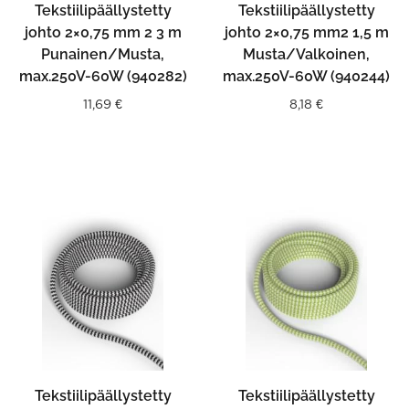
Tekstiilipäällystetty
Tekstiilipäällystetty
johto 2×0,75 mm 2 3 m
johto 2×0,75 mm2 1,5 m
Punainen/Musta,
Musta/Valkoinen,
max.250V-60W (940282)
max.250V-60W (940244)
11,69
€
8,18
€
Tekstiilipäällystetty
Tekstiilipäällystetty