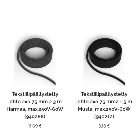
Tekstiilipäällystetty
Tekstiilipäällystetty
johto 2×0,75 mm 2 3 m
johto 2×0,75 mm2 1,5 m
Harmaa, max.250V-60W
Musta, max.250V-60W
(940268)
(940212)
11,69
€
8,18
€