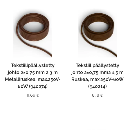
Tekstiilipäällystetty
Tekstiilipäällystetty
johto 2×0,75 mm 2 3 m
johto 2×0,75 mm2 1,5 m
Metalliruskea, max.250V-
Ruskea, max.250V-60W
60W (940274)
(940214)
11,69
€
8,18
€