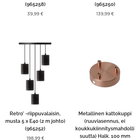
(965258)
(965250)
39,99
€
139,99
€
Retro’ -riippuvalaisin,
Metallinen kattokuppi
musta 5 x E40 (2 m johto)
(ruuviasennus, ei
(965252)
koukkukiinnitysmahdolli
suutta) Halk. 100 mm
198,99
€