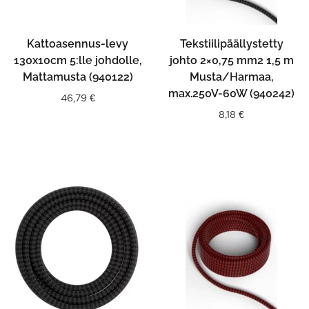
Kattoasennus-levy
Tekstiilipäällystetty
130x10cm 5:lle johdolle,
johto 2×0,75 mm2 1,5 m
Mattamusta (940122)
Musta/Harmaa,
max.250V-60W (940242)
46,79
€
8,18
€