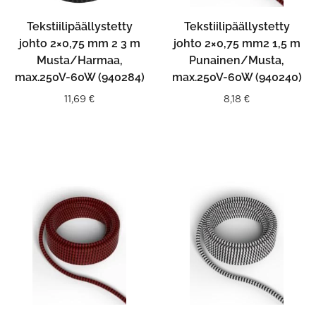
Tekstiilipäällystetty
Tekstiilipäällystetty
johto 2×0,75 mm 2 3 m
johto 2×0,75 mm2 1,5 m
Musta/Harmaa,
Punainen/Musta,
max.250V-60W (940284)
max.250V-60W (940240)
11,69
€
8,18
€