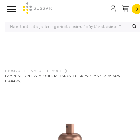
0
Siirry
sisältöön
ETUSIVU
LAMPUT
MUUT
LAMPUNPIDIN E27 ALUMIINIA HARJATTU KUPARI, MAX.250V-60W
(940406)