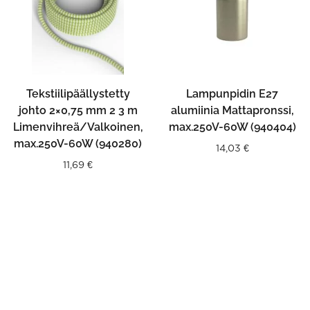
Tekstiilipäällystetty
Lampunpidin E27
johto 2×0,75 mm 2 3 m
alumiinia Mattapronssi,
Limenvihreä/Valkoinen,
max.250V-60W (940404)
max.250V-60W (940280)
14,03
€
11,69
€