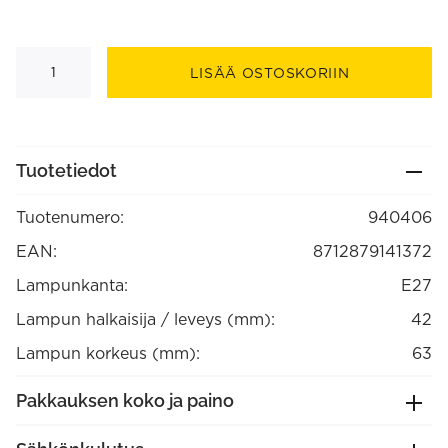
Lampunpidin
E27
LISÄÄ OSTOSKORIIN
alumiinia
Harjattu
kupari,
max.250V-
60W
(940406)
Tuotetiedot
määrä
Tuotenumero:
940406
EAN:
8712879141372
Lampunkanta:
E27
Lampun halkaisija / leveys (mm):
42
Lampun korkeus (mm):
63
Pakkauksen koko ja paino