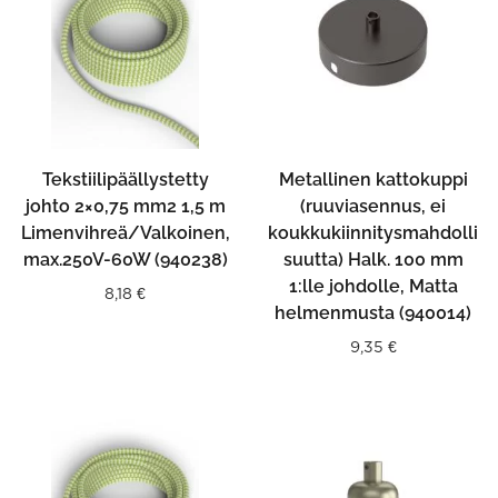
Tekstiilipäällystetty
Metallinen kattokuppi
johto 2×0,75 mm2 1,5 m
(ruuviasennus, ei
Limenvihreä/Valkoinen,
koukkukiinnitysmahdolli
max.250V-60W (940238)
suutta) Halk. 100 mm
1:lle johdolle, Matta
8,18
€
helmenmusta (940014)
9,35
€