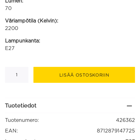
Lumen:
70
Väriampötila (Kelvin):
2200
Lampunkanta:
E27
LED
Flex
LISÄÄ OSTOSKORIIN
Filament
Rondo
savu
220-
240V
4W
Tuotetiedot
70
lumen
2000K
Tuotenumero:
426362
E27
himmennettävä,
energialuokka
EAN:
8712879147725
B
(426362)