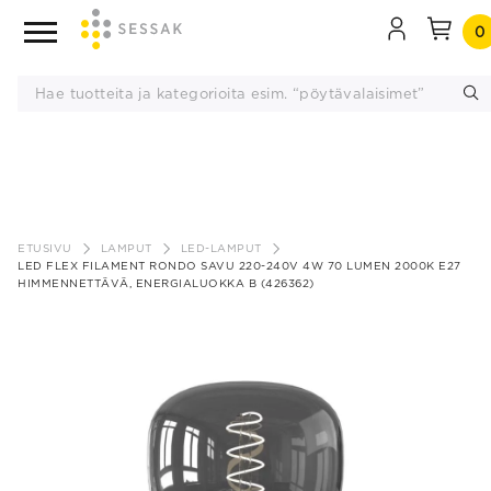
0
Siirry
sisältöön
ETUSIVU
LAMPUT
LED-LAMPUT
LED FLEX FILAMENT RONDO SAVU 220-240V 4W 70 LUMEN 2000K E27
HIMMENNETTÄVÄ, ENERGIALUOKKA B (426362)