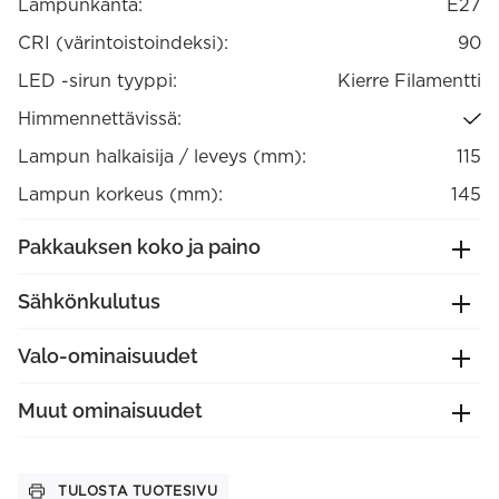
Lampunkanta:
E27
määrä
CRI (värintoistoindeksi):
90
LED -sirun tyyppi:
Kierre Filamentti
Himmennettävissä:
Lampun halkaisija / leveys (mm):
115
Lampun korkeus (mm):
145
Pakkauksen koko ja paino
Sähkönkulutus
Valo-ominaisuudet
Muut ominaisuudet
TULOSTA TUOTESIVU