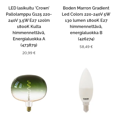
LED lasikuitu ’Crown’
Boden Marron Gradient
Pallolamppu G125 220-
Led Colors 220-240V 5W
240V 3,5W E27 120lm
130 lumen 1800K E27
1800K Kulta
himmennettävä,
himmennettävä,
energialuokka B
Energialuokka A
(426274)
(473879)
58,49
€
20,99
€