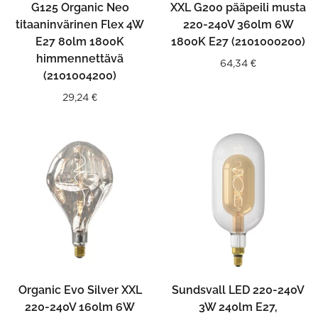
G125 Organic Neo
XXL G200 pääpeili musta
titaaninvärinen Flex 4W
220-240V 360lm 6W
E27 80lm 1800K
1800K E27 (2101000200)
himmennettävä
64,34
€
(2101004200)
29,24
€
Organic Evo Silver XXL
Sundsvall LED 220-240V
220-240V 160lm 6W
3W 240lm E27,