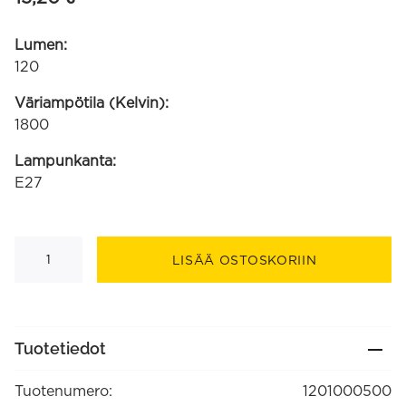
Lumen:
120
Väriampötila (Kelvin):
1800
Lampunkanta:
E27
LED
lasikuitu
LISÄÄ OSTOSKORIIN
A60
kulta
SMD
220-
240V
3.5W
Tuotetiedot
120lm
1800K
E27
Tuotenumero:
1201000500
himmennettävä
määrä