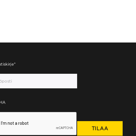
tiskirje
*
HA