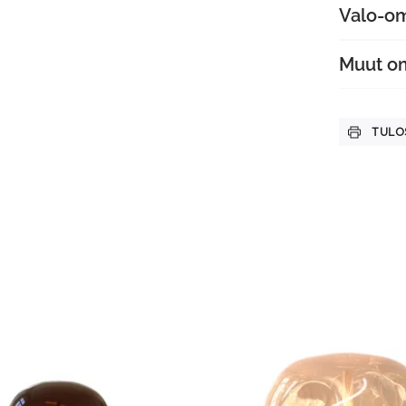
Valo-o
Muut o
TULO