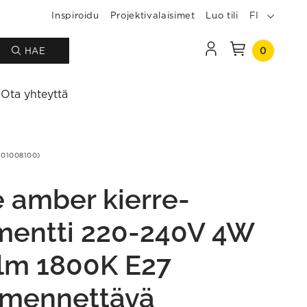
Inspiroidu
Projektivalaisimet
Luo tili
FI
0
HAE
Ota yhteyttä
01008100)
e amber kierre-
amentti 220-240V 4W
lm 1800K E27
mennettävä