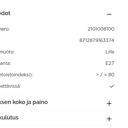
edot
tävä
00)
ero:
2101008100
8712879163374
muoto:
Lille
anta:
E27
ntoistoindeksi):
> / = 80
ttävissä:
sen koko ja paino
kulutus