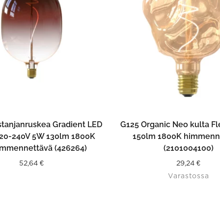
LISÄÄ OSTOSKORIIN
LISÄÄ OSTOSKORII
stanjanruskea Gradient LED
G125 Organic Neo kulta F
220-240V 5W 130lm 1800K
150lm 1800K himmenn
immennettävä (426264)
(2101004100)
52,64
€
29,24
€
Varastossa