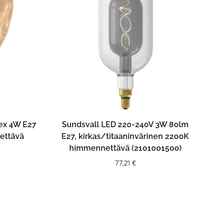
N
LISÄÄ OSTOSKORIIN
lex 4W E27
Sundsvall LED 220-240V 3W 80lm
ettävä
E27, kirkas/titaaninvärinen 2200K
himmennettävä (2101001500)
77,21
€