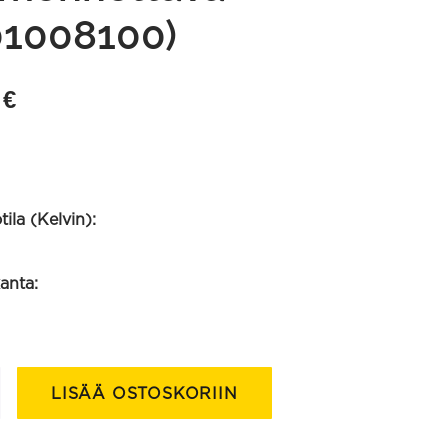
01008100)
0
€
ila (Kelvin):
anta:
LISÄÄ OSTOSKORIIN