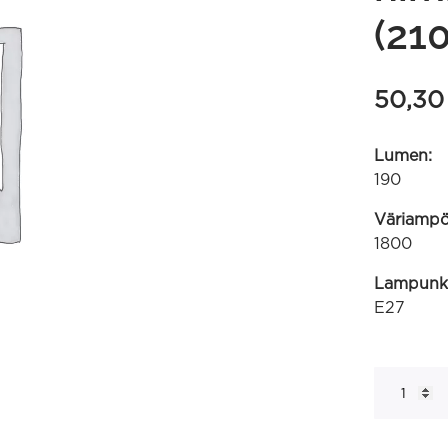
(21
50,3
Lumen:
190
Väriampöt
1800
Lampunk
E27
Lille
amber
kierre-
filamentti
220-