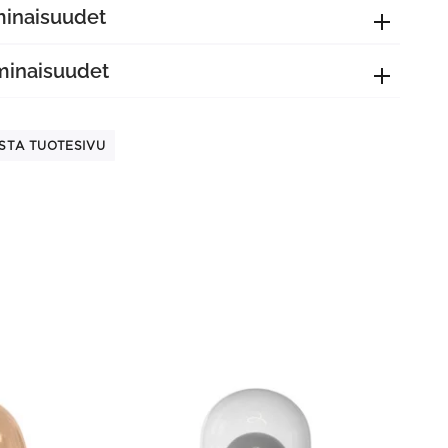
minaisuudet
minaisuudet
STA TUOTESIVU