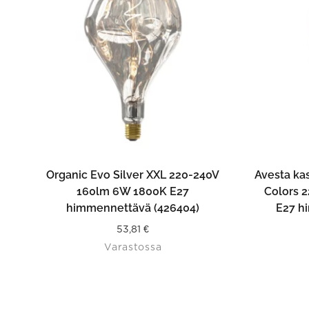
LISÄÄ OSTOSKORIIN
Organic Evo Silver XXL 220-240V
Avesta ka
160lm 6W 1800K E27
Colors 
himmennettävä (426404)
E27 h
53,81
€
Varastossa