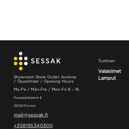
Tuotteet:
Valaisimet
Showroom Store Outlet Avoinna
Lamput
/ Öppettider / Opening Hours:
Ma-Pe / Mån-Fre / Mon-Fri 8 – 16
Puusepänkaarre 6
06150 Porvoo
mail@sessak.fi
+358195340300