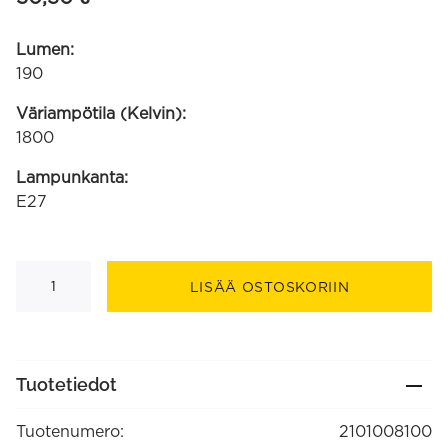
Lumen:
190
Väriampötila (Kelvin):
1800
Lampunkanta:
E27
Lille
amber
LISÄÄ OSTOSKORIIN
kierre-
filamentti
220-
240V
4W
190lm
Tuotetiedot
1800K
E27
himmennettävä
Tuotenumero:
2101008100
määrä