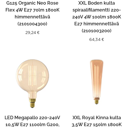
G125 Organic Neo Rose
XXL Boden kulta
Flex 4W E27 70lm 1800K
spiraalifilamentti 220-
himmennettävä
240V 4W 100lm 1800K
(2101004300)
E27 himmennettävä
(2101003200)
29,24
€
64,34
€
LED Megapallo 220-240V
XXL Royal Kinna kulta
10,5W E27 1100lm G200,
3,5W E27 150lm 1800K