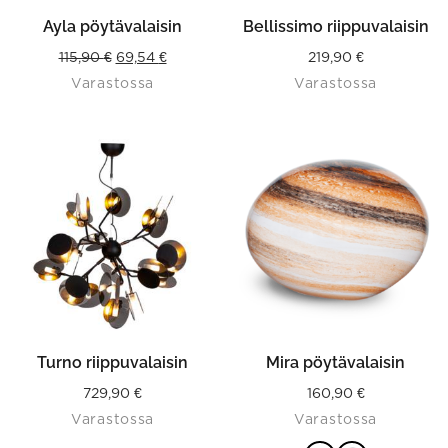
Ayla pöytävalaisin
Bellissimo riippuvalaisin
Original
Current
115,90
€
69,54
€
219,90
€
Varastossa
Varastossa
price
price
was:
is:
115,90 €.
69,54 €.
This
product
has
multiple
variants.
The
options
may
be
chosen
on
the
product
Turno riippuvalaisin
Mira pöytävalaisin
page
729,90
€
160,90
€
Varastossa
Varastossa