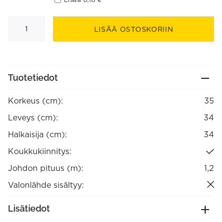
Lucena
riippuvalaisin
LISÄÄ OSTOSKORIIN
määrä
Tuotetiedot
Korkeus (cm):
35
Leveys (cm):
34
Halkaisija (cm):
34
Koukkukiinnitys:
Johdon pituus (m):
1,2
Valonlähde sisältyy:
Lisätiedot