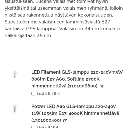
sisustukseen. Lucena valaisimet toimivat hyvin
yksittäisinä tai useamman valaisimen ryhmänä, jolloin
niistä saa rakennettua näyttävän kokonaisuuden.
Suosittelemme valaisimeen lämminsävyistä E27-
kantaista G95 lamppua. Valaisin on 34 cm korkea ja
halkaisijaltaan 35 cm.
LED Filament GLS-lamppu 220-240V 7.5W
806lm E27 A60, Softline 2700K
himmennettävä (1101006800)
Lisää
8,76
€
Power LED A60 GLS-lamppu 220-240V
11W 1055lm E27, 4000K himmennettävä
(1301000400)
Lisää
8,18
€