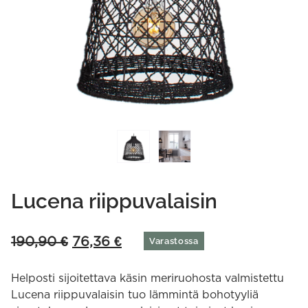
Lucena riippuvalaisin
Original
Current
190,90
€
76,36
€
Varastossa
price
price
was:
is:
Helposti sijoitettava käsin meriruohosta valmistettu
190,90 €.
76,36 €.
Lucena riippuvalaisin tuo lämmintä bohotyyliä