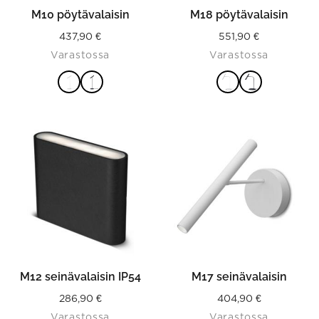
product
product
M10 pöytävalaisin
M18 pöytävalaisin
page
page
437,90
€
551,90
€
Varastossa
Varastossa
VALITSE
VALITSE
This
VAIHTOEHDOISTA
VAIHTOEHDOISTA
product
has
multiple
variants.
The
options
may
be
chosen
on
the
product
M12 seinävalaisin IP54
M17 seinävalaisin
page
286,90
€
404,90
€
Varastossa
Varastossa