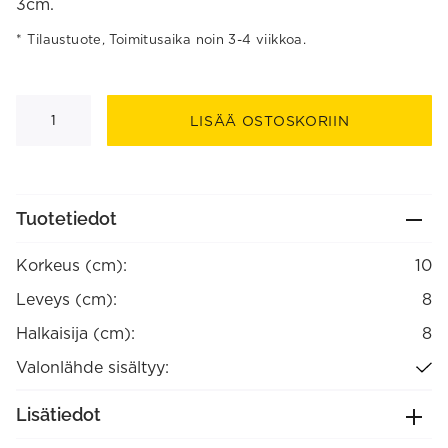
3cm.
Tilaustuote, Toimitusaika noin 3-4 viikkoa.
M5
kattospotti
LISÄÄ OSTOSKORIIN
määrä
Tuotetiedot
Korkeus (cm):
10
Leveys (cm):
8
Halkaisija (cm):
8
Valonlähde sisältyy:
Lisätiedot