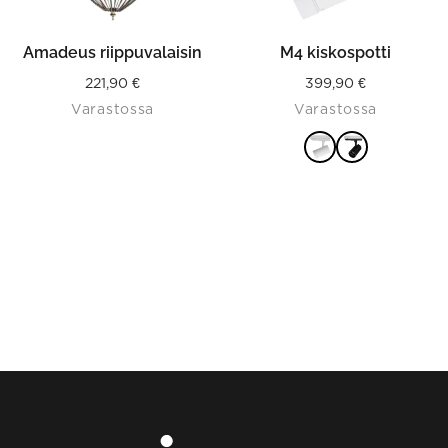
on
the
product
Amadeus riippuvalaisin
M4 kiskospotti
page
221,90
€
399,90
€
Varastossa
Varastossa
VALITSE
VAIHTOEHDOISTA