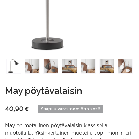
May pöytävalaisin
40,90
€
Saapuu varastoon: 8.10.2026
May on metallinen pöytävalaisin klassisella
muotoilulla. Yksinkertainen muotoilu sopii moniin eri