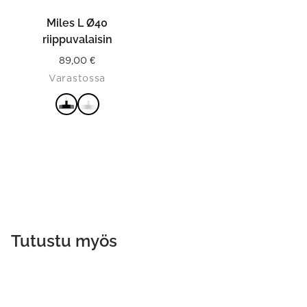
the
product
Miles L Ø40
page
riippuvalaisin
89,00
€
Varastossa
VALITSE
VAIHTOEHDOISTA
Tutustu myös