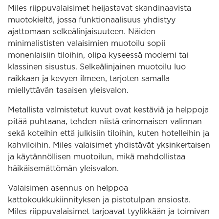
Miles riippuvalaisimet heijastavat skandinaavista
muotokieltä, jossa funktionaalisuus yhdistyy
ajattomaan selkeälinjaisuuteen. Näiden
minimalististen valaisimien muotoilu sopii
monenlaisiin tiloihin, olipa kyseessä moderni tai
klassinen sisustus. Selkeälinjainen muotoilu luo
raikkaan ja kevyen ilmeen, tarjoten samalla
miellyttävän tasaisen yleisvalon.
Metallista valmistetut kuvut ovat kestäviä ja helppoja
pitää puhtaana, tehden niistä erinomaisen valinnan
sekä koteihin että julkisiin tiloihin, kuten hotelleihin ja
kahviloihin. Miles valaisimet yhdistävät yksinkertaisen
ja käytännöllisen muotoilun, mikä mahdollistaa
häikäisemättömän yleisvalon.
Valaisimen asennus on helppoa
kattokoukkukiinnityksen ja pistotulpan ansiosta.
Miles riippuvalaisimet tarjoavat tyylikkään ja toimivan