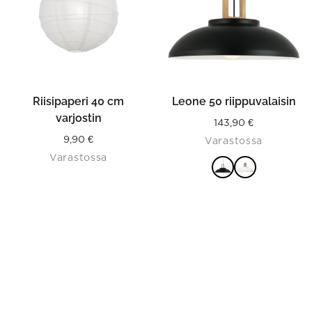
The
options
may
be
chosen
on
the
product
Riisipaperi 40 cm
Leone 50 riippuvalaisin
page
varjostin
143,90
€
9,90
€
Varastossa
Varastossa
VALITSE
VAIHTOEHDOISTA