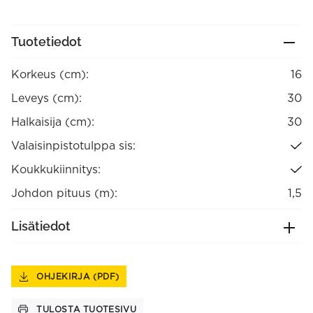
Tuotetiedot
Korkeus (cm):
16
Leveys (cm):
30
Halkaisija (cm):
30
Valaisinpistotulppa sis:
Koukkukiinnitys:
Johdon pituus (m):
1,5
Lisätiedot
OHJEKIRJA (PDF)
TULOSTA TUOTESIVU