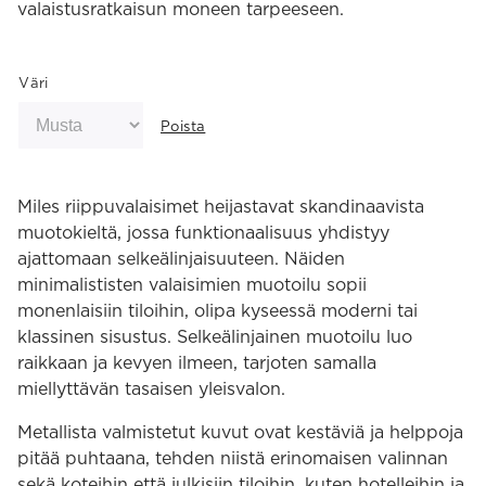
valaistusratkaisun moneen tarpeeseen.
Väri
Poista
Miles riippuvalaisimet heijastavat skandinaavista
muotokieltä, jossa funktionaalisuus yhdistyy
ajattomaan selkeälinjaisuuteen. Näiden
minimalististen valaisimien muotoilu sopii
monenlaisiin tiloihin, olipa kyseessä moderni tai
klassinen sisustus. Selkeälinjainen muotoilu luo
raikkaan ja kevyen ilmeen, tarjoten samalla
miellyttävän tasaisen yleisvalon.
Metallista valmistetut kuvut ovat kestäviä ja helppoja
pitää puhtaana, tehden niistä erinomaisen valinnan
sekä koteihin että julkisiin tiloihin, kuten hotelleihin ja