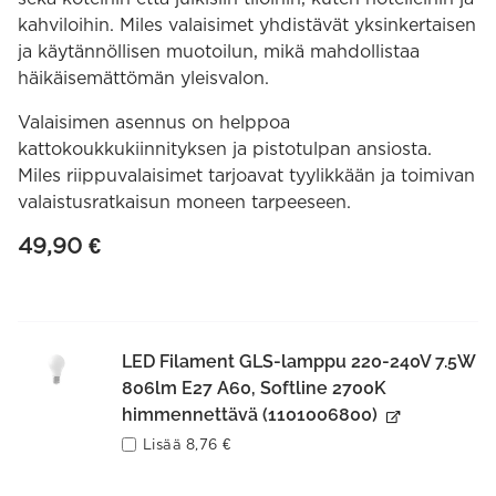
kahviloihin. Miles valaisimet yhdistävät yksinkertaisen
ja käytännöllisen muotoilun, mikä mahdollistaa
häikäisemättömän yleisvalon.
Valaisimen asennus on helppoa
kattokoukkukiinnityksen ja pistotulpan ansiosta.
Miles riippuvalaisimet tarjoavat tyylikkään ja toimivan
valaistusratkaisun moneen tarpeeseen.
49,90
€
LED Filament GLS-lamppu 220-240V 7.5W
806lm E27 A60, Softline 2700K
himmennettävä (1101006800)
Lisää
8,76
€