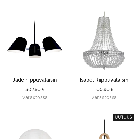
Jade riippuvalaisin
Isabel Riippuvalaisin
302,90
€
100,90
€
Varastossa
Varastossa
This
UUTUUS
product
has
multiple
variants.