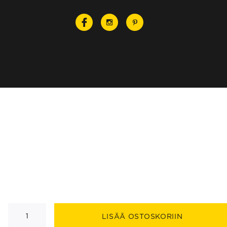
Miles
Ø30
LISÄÄ OSTOSKORIIN
riippuva