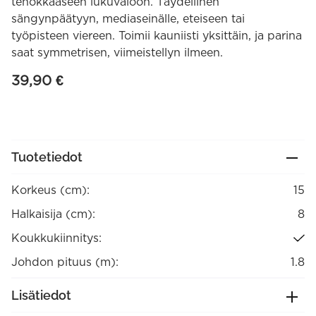
tehokkaaseen lukuvaloon. Täydellinen
sängynpäätyyn, mediaseinälle, eteiseen tai
työpisteen viereen. Toimii kauniisti yksittäin, ja parina
saat symmetrisen, viimeistellyn ilmeen.
39,90
€
Tuotetiedot
Korkeus (cm):
15
Halkaisija (cm):
8
Koukkukiinnitys:
Johdon pituus (m):
1.8
Lisätiedot