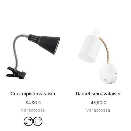
This
product
has
multiple
variants.
The
options
may
be
chosen
on
the
product
Cruz nipistinvalaisin
Darcel seinävalaisin
page
34,30
€
43,90
€
Varastossa
Varastossa