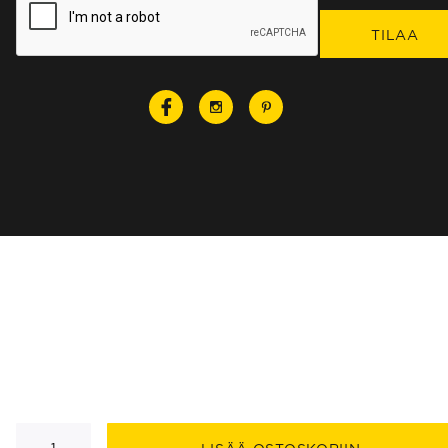
Moon
seinävalaisin