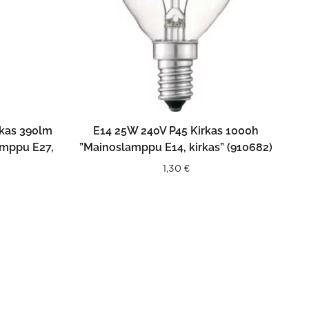
N
LISÄÄ OSTOSKORIIN
kas 390lm
E14 25W 240V P45 Kirkas 1000h
amppu E27,
”Mainoslamppu E14, kirkas” (910682)
1,30
€