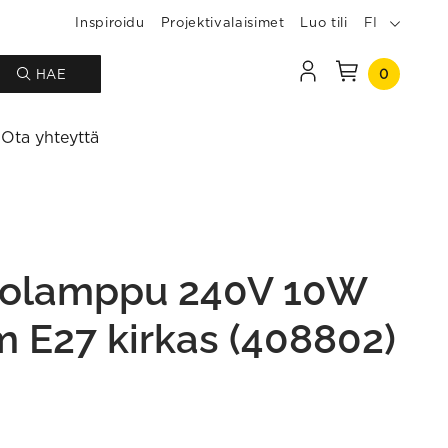
Inspiroidu
Projektivalaisimet
Luo tili
FI
0
HAE
Ota yhteyttä
lolamppu 240V 10W
m E27 kirkas (408802)