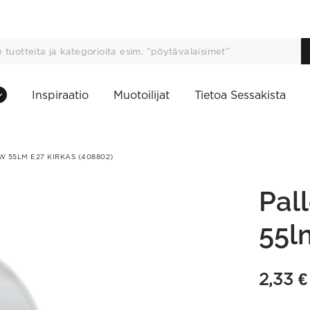
Inspiraatio
Muotoilijat
Tietoa Sessakista
 55LM E27 KIRKAS (408802)
Pal
55l
2,33
€