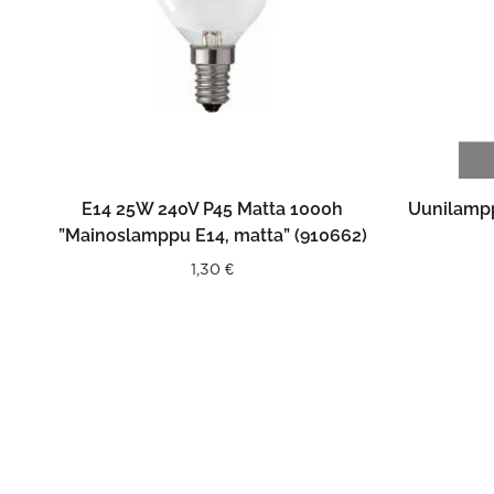
LISÄÄ OSTOSKORIIN
E14 25W 240V P45 Matta 1000h
Uunilampp
”Mainoslamppu E14, matta” (910662)
1,30
€