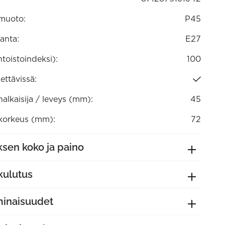
muoto:
P45
anta:
E27
ntoistoindeksi):
100
ttävissä:
lkaisija / leveys (mm):
45
orkeus (mm):
72
sen koko ja paino
kulutus
minaisuudet