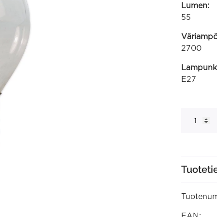
Lumen:
55
Väriampöt
2700
Lampunk
E27
Pallolamp
240V
10W
55lm
E27
kirkas
(408802)
määrä
Tuoteti
Tuotenum
EAN: