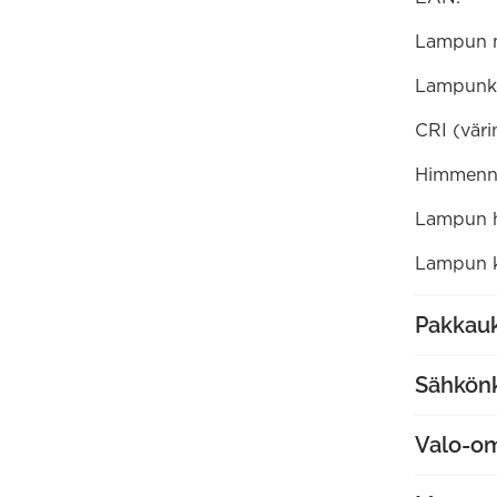
Lampun 
Lampunk
CRI (väri
Himmenne
Lampun ha
Lampun k
Pakkauk
Sähkön
Valo-o