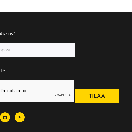
tiskirje
*
HA