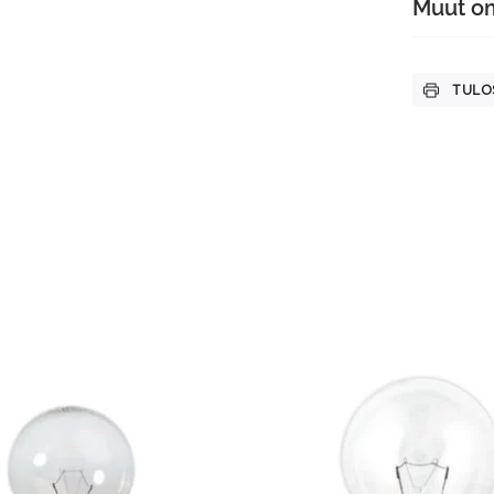
Muut o
TULO