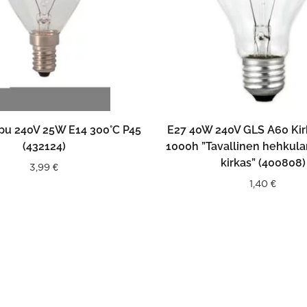
LISÄÄ OSTOSKORIIN
LISÄÄ OSTOSKORII
u 240V 25W E14 300°C P45
E27 40W 240V GLS A60 Kir
(432124)
1000h ”Tavallinen hehkul
kirkas” (400808)
3,99
€
1,40
€