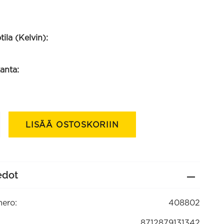
ila (Kelvin):
anta:
pu
LISÄÄ OSTOSKORIIN
edot
ero:
408802
8712879131342