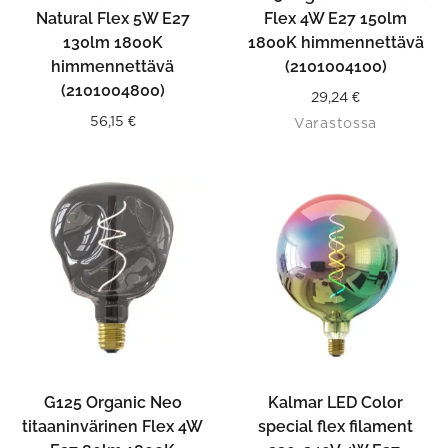
Natural Flex 5W E27
Flex 4W E27 150lm
130lm 1800K
1800K himmennettävä
himmennettävä
(2101004100)
(2101004800)
29,24
€
56,15
€
Varastossa
G125 Organic Neo
Kalmar LED Color
titaaninvärinen Flex 4W
special flex filament