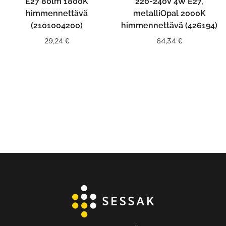
E27 80lm 1800K
220-240V 4W E27,
himmennettävä
metalliOpal 2000K
(2101004200)
himmennettävä (426194)
29,24
€
64,34
€