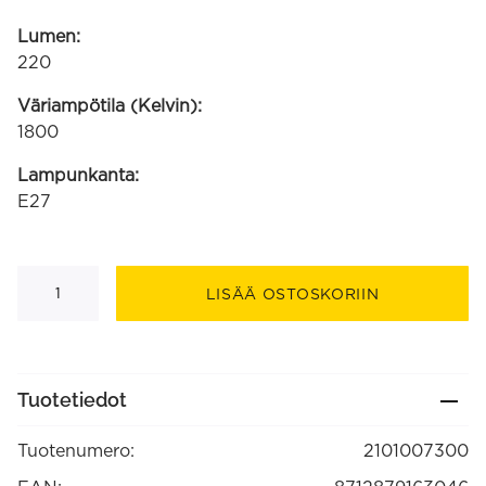
Lumen:
220
Väriampötila (Kelvin):
1800
Lampunkanta:
E27
Papyrus
Avesta
LISÄÄ OSTOSKORIIN
220-
240V
4W
220lm
1800K
E27
Tuotetiedot
himmennettävä
määrä
Tuotenumero:
2101007300