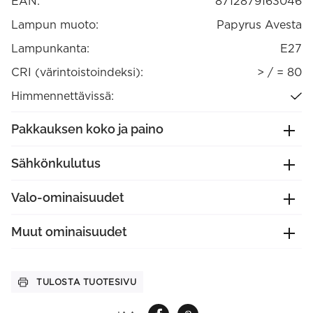
EAN:
8712879163046
Lampun muoto:
Papyrus Avesta
Lampunkanta:
E27
CRI (värintoistoindeksi):
> / = 80
Himmennettävissä:
Pakkauksen koko ja paino
Sähkönkulutus
Valo-ominaisuudet
Muut ominaisuudet
TULOSTA TUOTESIVU