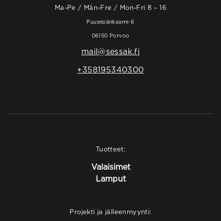
Ma-Pe / Mån-Fre / Mon-Fri 8 – 16
Puusepänkaarre 6
06150 Porvoo
mail@sessak.fi
+358195340300
Tuotteet:
Valaisimet
Lamput
Projekti ja jälleenmyynti: