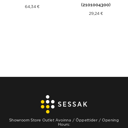
(2101004300)
64,34
€
29,24
€
Showroom Store Outlet Avoinna / Öppettider / Opening
Hours: