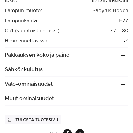
EAN:
8712879163053
Lampun muoto:
Papyrus Boden
Lampunkanta:
E27
CRI (värintoistoindeksi):
> / = 80
Himmennettävissä:
Pakkauksen koko ja paino
Sähkönkulutus
Valo-ominaisuudet
Muut ominaisuudet
TULOSTA TUOTESIVU