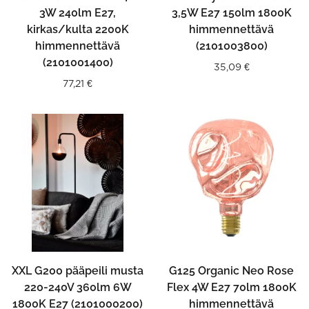
3W 240lm E27,
3,5W E27 150lm 1800K
kirkas/kulta 2200K
himmennettävä
himmennettävä
(2101003800)
(2101001400)
35,09
€
77,21
€
XXL G200 pääpeili musta
G125 Organic Neo Rose
220-240V 360lm 6W
Flex 4W E27 70lm 1800K
1800K E27 (2101000200)
himmennettävä