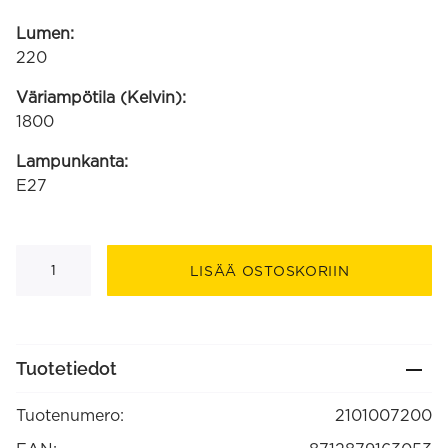
Lumen:
220
Väriampötila (Kelvin):
1800
Lampunkanta:
E27
Papyrus
Boden
LISÄÄ OSTOSKORIIN
220-
240V
4W
220lm
1800K
E27
Tuotetiedot
himmennettävä
määrä
Tuotenumero:
2101007200