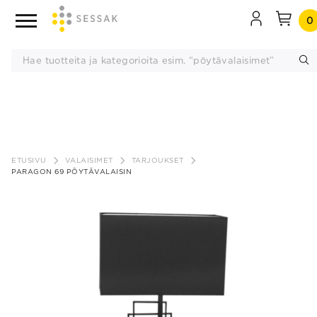
0
Siirry
sisältöön
ETUSIVU
VALAISIMET
TARJOUKSET
PARAGON 69 PÖYTÄVALAISIN