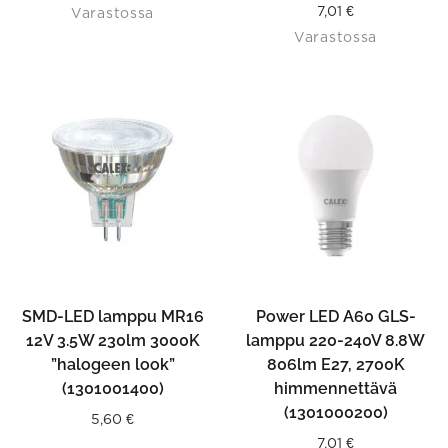
7,01
€
Varastossa
Varastossa
SMD-LED lamppu MR16
Power LED A60 GLS-
12V 3.5W 230lm 3000K
lamppu 220-240V 8.8W
”halogeen look”
806lm E27, 2700K
(1301001400)
himmennettävä
(1301000200)
5,60
€
7,01
€