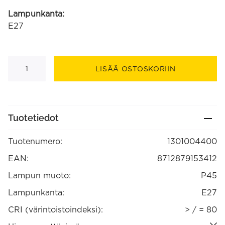
Lampunkanta:
E27
Pearl
LED
LISÄÄ OSTOSKORIIN
pallolamppu
220-
240V
0,9W
E27
P45,
Tuotetiedot
14-
lediä
1800K
Tuotenumero:
1301004400
(1301004400)
määrä
EAN:
8712879153412
Lampun muoto:
P45
Lampunkanta:
E27
CRI (värintoistoindeksi):
> / = 80