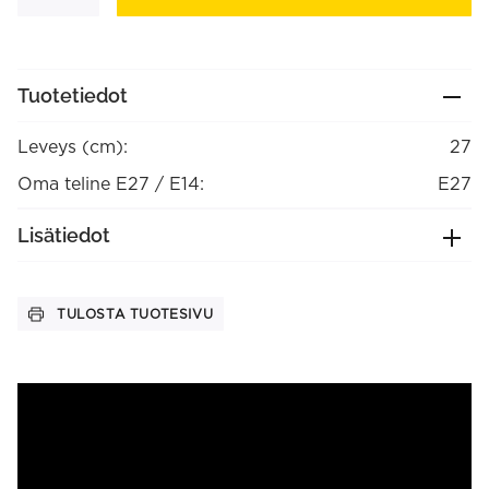
varjostin
määrä
Tuotetiedot
Leveys (cm):
27
Oma teline E27 / E14:
E27
Lisätiedot
TULOSTA TUOTESIVU