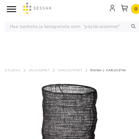
0
Siirry
sisältöön
ETUSIVU
VALAISIMET
VARJOSTIMET
RAINA L VARJOSTIN