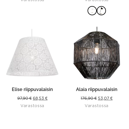
was:
is:
159,90 €.
111,93 €.
VALITSE
VAIHTOEHDOISTA
Elise riippuvalaisin
Alaia riippuvalaisin
Original
Current
Original
Current
97,90
€
68,53
€
176,90
€
53,07
€
Varastossa
Varastossa
price
price
price
price
was:
is:
was:
is:
97,90 €.
68,53 €.
176,90 €.
53,07 €.