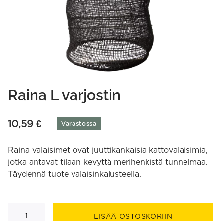
Raina L varjostin
10,59
€
Varastossa
Raina valaisimet ovat juuttikankaisia kattovalaisimia,
jotka antavat tilaan kevyttä merihenkistä tunnelmaa.
Täydennä tuote valaisinkalusteella.
Raina
L
LISÄÄ OSTOSKORIIN