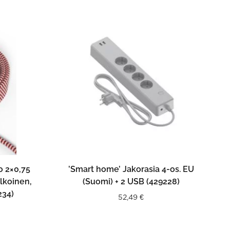
N
LISÄÄ OSTOSKORIIN
to 2×0,75
’Smart home’ Jakorasia 4-os. EU
lkoinen,
(Suomi) + 2 USB (429228)
234)
52,49
€