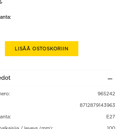
€
anta:
LISÄÄ OSTOSKORIIN
a,
sta
edot
ero:
965242
8712879143963
anta:
E27
lkaisija / leveys (mm):
100