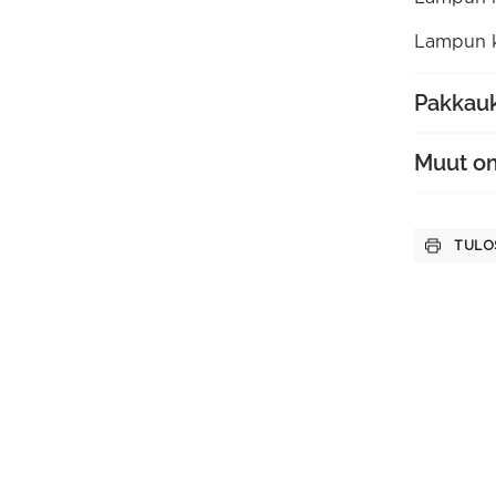
Lampun k
Pakkauk
Muut o
TULO