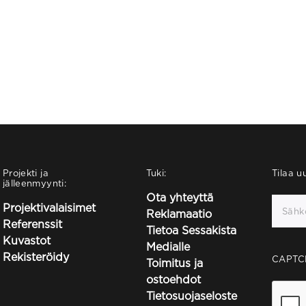
Projekti ja
Tuki:
Tilaa uu
jälleenmyynti:
Ota yhteyttä
Projektivalaisimet
Reklamaatio
Referenssit
Tietoa Sessakista
Kuvastot
Medialle
Rekisteröidy
CAPTC
Toimitus ja
ostoehdot
Tietosuojaseloste