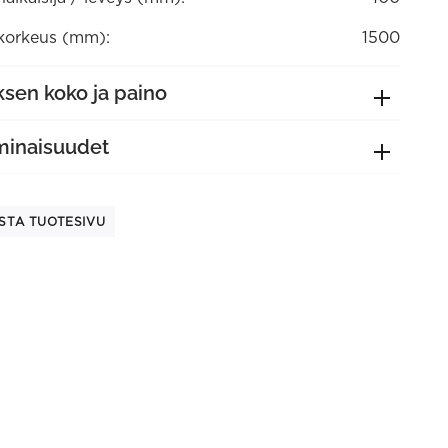
orkeus (mm):
1500
sen koko ja paino
minaisuudet
STA TUOTESIVU