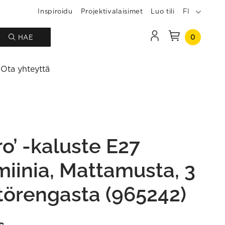
Inspiroidu
Projektivalaisimet
Luo tili
FI
0
HAE
Ota yhteyttä
ro’ -kaluste E27
miinia, Mattamusta, 3
törengasta (965242)