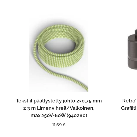
LISÄÄ OSTOSKORIIN
Tekstiilipäällystetty johto 2×0,75 mm
Retro’
2 3 m Limenvihreä/Valkoinen,
Grafii
max.250V-60W (940280)
11,69
€