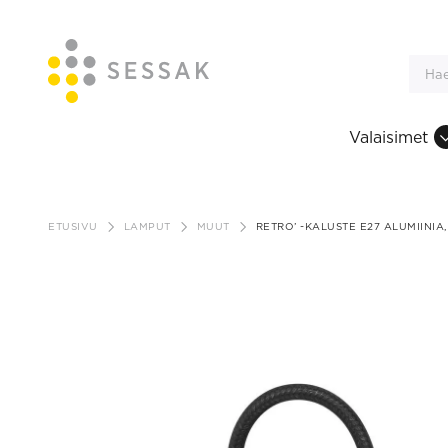
Valaisimet
Siirry
sisältöön
ETUSIVU
LAMPUT
MUUT
RETRO’ -KALUSTE E27 ALUMIINIA