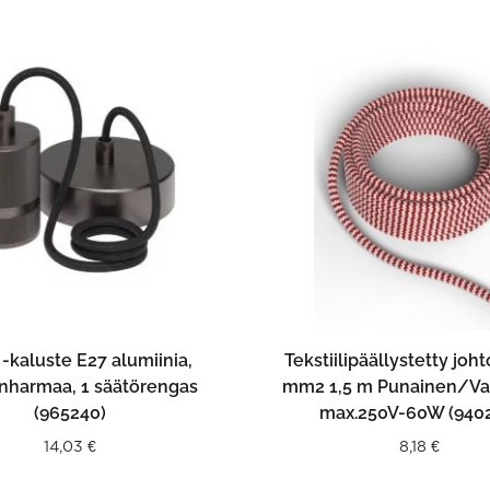
LISÄÄ OSTOSKORIIN
LISÄÄ OSTOSKORII
 -kaluste E27 alumiinia,
Tekstiilipäällystetty joh
tinharmaa, 1 säätörengas
mm2 1,5 m Punainen/Va
(965240)
max.250V-60W (940
14,03
€
8,18
€