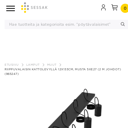
0
Siirry
sisältöön
ETUSIVU
LAMPUT
MUUT
RIIPPUVALAISIN KATTOLEVYLLÄ 12X133CM, MUSTA 5XE27 (2 M JOHDOT)
(965247)