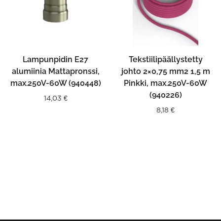
Lampunpidin E27
Tekstiilipäällystetty
alumiinia Mattapronssi,
johto 2×0,75 mm2 1,5 m
max.250V-60W (940448)
Pinkki, max.250V-60W
(940226)
14,03
€
8,18
€