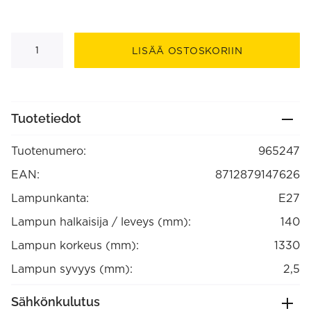
Riippuvalaisin
kattolevyllä
LISÄÄ OSTOSKORIIN
12x133cm,
musta
5xE27
(2
m
johdot)
Tuotetiedot
(965247)
määrä
Tuotenumero:
965247
EAN:
8712879147626
Lampunkanta:
E27
Lampun halkaisija / leveys (mm):
140
Lampun korkeus (mm):
1330
Lampun syvyys (mm):
2,5
Sähkönkulutus