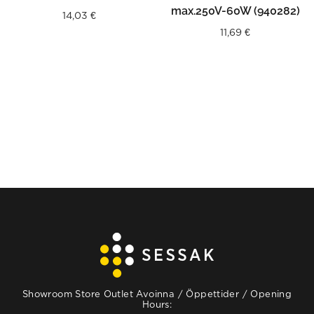
max.250V-60W (940282)
14,03
€
11,69
€
Showroom Store Outlet Avoinna / Öppettider / Opening
Hours: