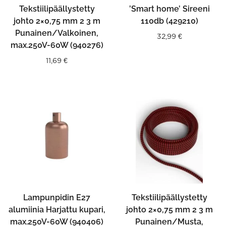
Tekstiilipäällystetty
’Smart home’ Sireeni
johto 2×0,75 mm 2 3 m
110db (429210)
Punainen/Valkoinen,
32,99
€
max.250V-60W (940276)
11,69
€
Lampunpidin E27
Tekstiilipäällystetty
alumiinia Harjattu kupari,
johto 2×0,75 mm 2 3 m
max.250V-60W (940406)
Punainen/Musta,