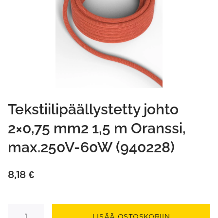
Tekstiilipäällystetty johto
2×0,75 mm2 1,5 m Oranssi,
max.250V-60W (940228)
8,18
€
Tekstiilipäällystetty
johto
LISÄÄ OSTOSKORIIN