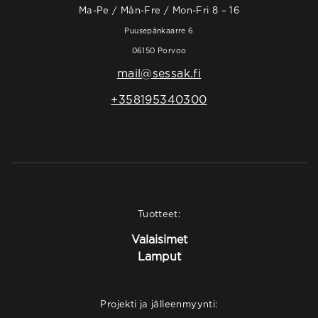
Ma-Pe / Mån-Fre / Mon-Fri 8 – 16
Puusepänkaarre 6
06150 Porvoo
mail@sessak.fi
+358195340300
Tuotteet:
Valaisimet
Lamput
Projekti ja jälleenmyynti: