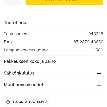
2x0,75
mm2
1,5
m
Oranssi,
max.250V-
Tuotetiedot
60W
(940228)
määrä
Tuotenumero:
940228
EAN:
8712879140856
Lampun korkeus (mm):
1500
Pakkauksen koko ja paino
Sähkönkulutus
Muut ominaisuudet
TULOSTA TUOTESIVU