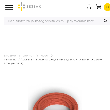
0
Siirry
sisältöön
ETUSIVU
LAMPUT
MUUT
TEKSTIILIPÄÄLLYSTETTY JOHTO 2×0,75 MM2 1,5 M ORANSSI, MAX.250V-
60W (940228)