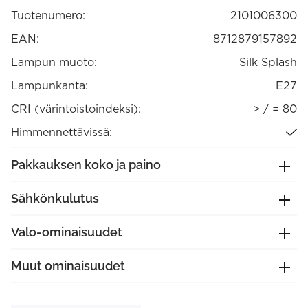
E27
Tuotenumero:
2101006300
himmennettävä
(2101006300)
määrä
EAN:
8712879157892
Lampun muoto:
Silk Splash
Lampunkanta:
E27
CRI (värintoistoindeksi):
> / = 80
Himmennettävissä:
Pakkauksen koko ja paino
Sähkönkulutus
Valo-ominaisuudet
Muut ominaisuudet