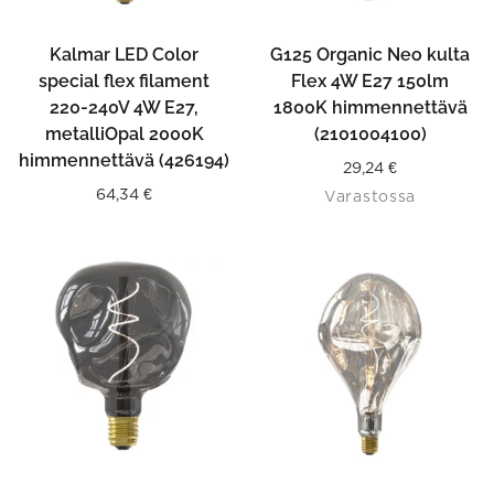
Kalmar LED Color
G125 Organic Neo kulta
special flex filament
Flex 4W E27 150lm
220-240V 4W E27,
1800K himmennettävä
metalliOpal 2000K
(2101004100)
himmennettävä (426194)
29,24
€
64,34
€
Varastossa