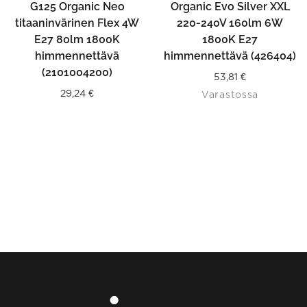
G125 Organic Neo
Organic Evo Silver XXL
titaaninvärinen Flex 4W
220-240V 160lm 6W
E27 80lm 1800K
1800K E27
himmennettävä
himmennettävä (426404)
(2101004200)
53,81
€
29,24
€
Varastossa