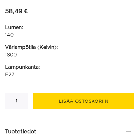
58,49
€
Lumen:
140
Väriampötila (Kelvin):
1800
Lampunkanta:
E27
Silk
Splash
LISÄÄ OSTOSKORIIN
kulta
kierre-
filamentti
220-
240V
4W
Tuotetiedot
140lm
1800K