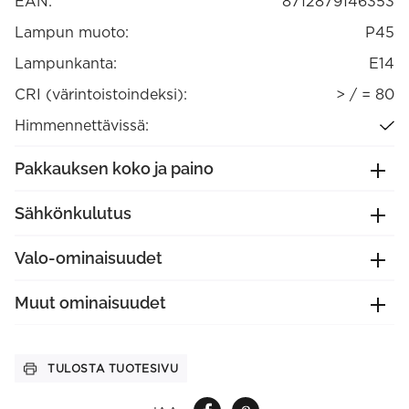
EAN:
8712879146353
Lampun muoto:
P45
Lampunkanta:
E14
CRI (värintoistoindeksi):
> / = 80
Himmennettävissä:
Pakkauksen koko ja paino
Sähkönkulutus
Valo-ominaisuudet
Muut ominaisuudet
TULOSTA TUOTESIVU