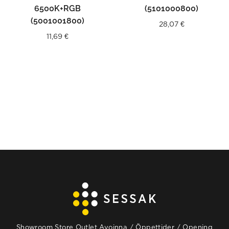
6500K+RGB
(5101000800)
(5001001800)
28,07
€
11,69
€
Showroom Store Outlet Avoinna / Öppettider / Opening