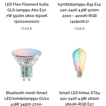
LED Flex-Filament kulta
kynttilälamppu B35 E14
GLS-lamppu A60 E27
220-240V 4.9W 470lm
7W 550lm 1800-6500K
2200 – 4000K+RGB
(5001002000)
(429008.2)
17,54
€
11,69
€
Bluetooth mesh Smart
Smart LED kirkas ST64
LED kohdelamppu GU10
220-240V 4,9W 280lm
4.9W 345lm 2700-
1800K+RGB E27