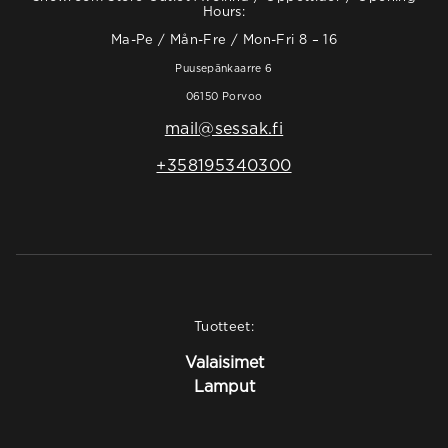
Hours:
Ma-Pe / Mån-Fre / Mon-Fri 8 – 16
Puusepänkaarre 6
06150 Porvoo
mail@sessak.fi
+358195340300
Tuotteet:
Valaisimet
Lamput