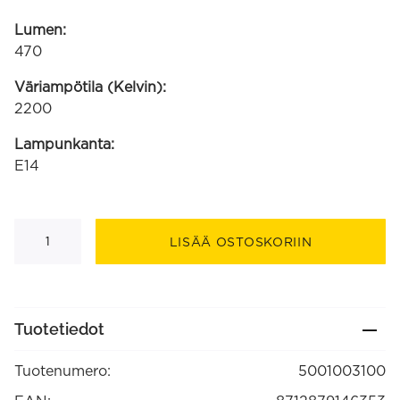
Lumen:
470
Väriampötila (Kelvin):
2200
Lampunkanta:
E14
Smart
LED
LISÄÄ OSTOSKORIIN
P45
E14
220-
240V
4.9W
470lm
Tuotetiedot
2200-
4000K
+
Tuotenumero:
5001003100
RGB
määrä