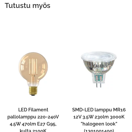
Tutustu myös
LED Filament
SMD-LED lamppu MR16
pallolamppu 220-240V
12V 3.5W 230lm 3000K
4.5W 470lm E27 G95,
”halogeen look”
kulta 2100K
(1301001400)