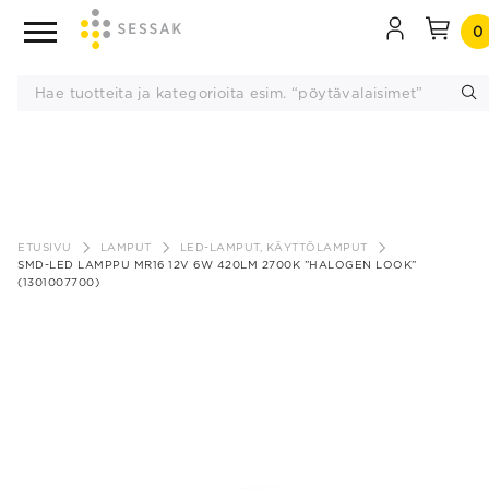
0
Siirry
sisältöön
ETUSIVU
LAMPUT
LED-LAMPUT, KÄYTTÖLAMPUT
SMD-LED LAMPPU MR16 12V 6W 420LM 2700K ”HALOGEN LOOK”
(1301007700)