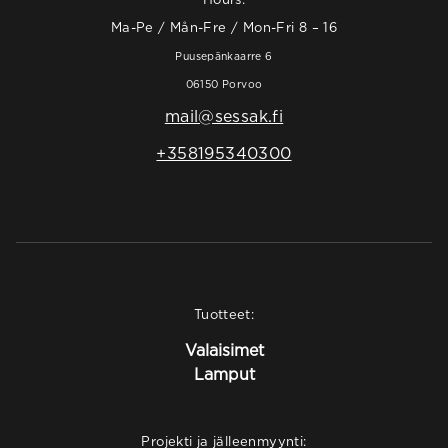
Ma-Pe / Mån-Fre / Mon-Fri 8 – 16
Puusepänkaarre 6
06150 Porvoo
mail@sessak.fi
+358195340300
Tuotteet:
Valaisimet
Lamput
Projekti ja jälleenmyynti: