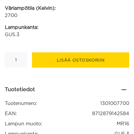
Väriampötila (Kelvin):
2700
Lampunkanta:
GU5.3
SMD-
LED
LISÄÄ OSTOSKORIIN
lamppu
MR16
12V
6W
420lm
2700K
Tuotetiedot
"halogen
look"
(1301007700)
Tuotenumero:
1301007700
määrä
EAN:
8712879142584
Lampun muoto:
MR16
Lampunkanta:
GU5.3