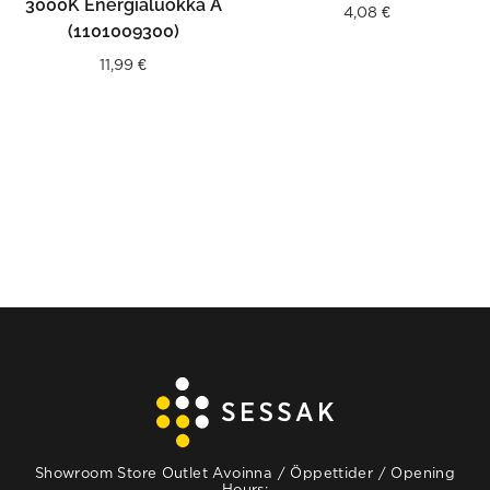
3000K Energialuokka A
4,08
€
(1101009300)
11,99
€
Showroom Store Outlet Avoinna / Öppettider / Opening
Hours: