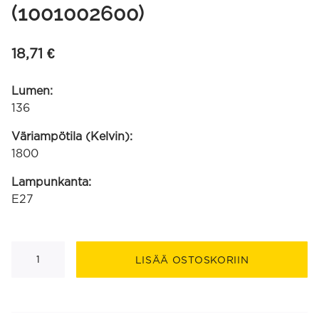
(1001002600)
18,71
€
Lumen:
136
Väriampötila (Kelvin):
1800
Lampunkanta:
E27
T32x300
titaani
LISÄÄ OSTOSKORIIN
jousto-
filamentti
220-
240V
4W