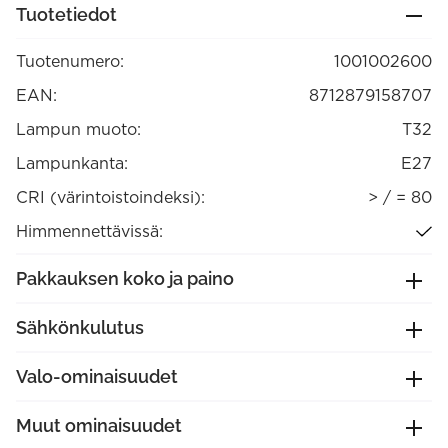
136lm
Tuotetiedot
1800K
E27
himmennettävä
Tuotenumero:
1001002600
(1001002600)
määrä
EAN:
8712879158707
Lampun muoto:
T32
Lampunkanta:
E27
CRI (värintoistoindeksi):
> / = 80
Himmennettävissä:
Pakkauksen koko ja paino
Sähkönkulutus
Valo-ominaisuudet
Muut ominaisuudet