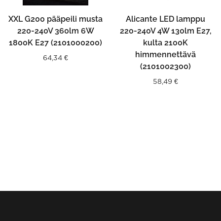
XXL G200 pääpeili musta
Alicante LED lamppu
220-240V 360lm 6W
220-240V 4W 130lm E27,
1800K E27 (2101000200)
kulta 2100K
himmennettävä
64,34
€
(2101002300)
58,49
€